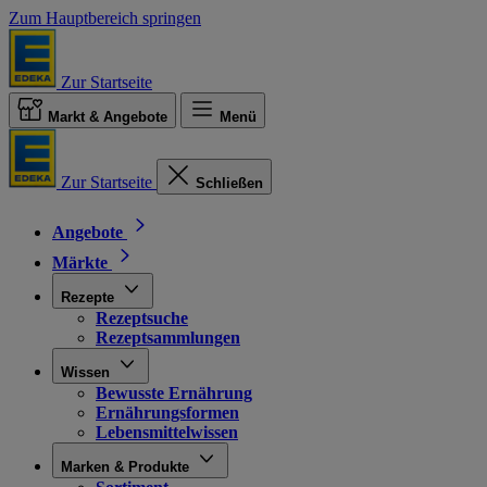
Zum Hauptbereich springen
Zur Startseite
Markt & Angebote
Menü
Zur Startseite
Schließen
Angebote
Märkte
Rezepte
Rezeptsuche
Rezeptsammlungen
Wissen
Bewusste Ernährung
Ernährungsformen
Lebensmittelwissen
Marken & Produkte