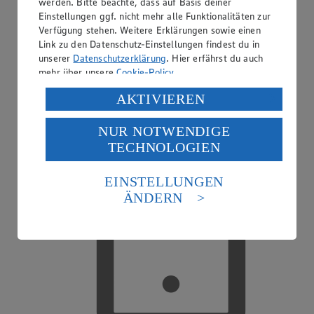
werden. Bitte beachte, dass auf Basis deiner
Einstellungen ggf. nicht mehr alle Funktionalitäten zur
Verfügung stehen. Weitere Erklärungen sowie einen
Link zu den Datenschutz-Einstellungen findest du in
Friseur
unserer
Datenschutzerklärung
. Hier erfährst du auch
mehr über unsere
Cookie-Policy
.
Verarbeitung deiner personenbezogenen Daten in den
AKTIVIEREN
USA durch Facebook und YouTube:
NUR NOTWENDIGE
Wenn du auf „Aktivieren“ klickst, willigst du im Sinne
TECHNOLOGIEN
des Art. 49 Abs. 1 Satz 1 lit. a) DSGVO ein, dass deine
Daten in den USA verarbeitet werden. Der EuGH sieht
die USA als Land mit einem nach europäischen
EINSTELLUNGEN
Standards nicht angemessenen Datenschutzniveau an.
ÄNDERN
Es besteht das Risiko eines Zugriffs durch US-
amerikanische Behörden.
Informationen zum Herausgeber der Seite findest du
im
Impressum