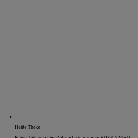
Heiße Theke
Keine Zeit zu kochen? Besuche in unserem EDEKA Markt