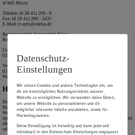
47445 Moers
Telefon: (0 28 41) 209 - 0
Fax: (0 28 41) 209 - 2435
E-Mail: rr-info@edeka.de
Registergericht: Amtsgericht Kleve
Registernummer: HRA 5133
Umsatzsteuer-Identifikationsnummer gem. § 27a UStG: DE 335
024 695
Datenschutz-
Vertretungsberechtigte: EDEKA Rhein-Ruhr Handelsstiftung e.K.
Einstellungen
(Gesellschafterin), Dirk Neuhaus (Vorstandsmitglied), Peter
Wagener (Vorstandsmitglied)
Wir setzen Cookies und andere Technologien ein, um
Hinweise
dir ein bestmögliches Nutzungserlebnis unserer
Website zu ermöglichen. Wir verwenden deine Daten,
Der Inhalt dieser Website ist urheberrechtlich geschützt. Der
um unsere Website zu personalisieren und dir
Herausgeber gewährt Ihnen jedoch das Recht, den auf dieser
möglichst relevante Inhalte anzubieten, sowie für
Website bereitgestellten Text ganz oder ausschnittsweise zu
Marketingzwecke.
speichern und zu vervielfältigen. Aus Gründen des Urheberrechts ist
allerdings die Speicherung und Vervielfältigung von Bildmaterial
Deine Einwilligung ist freiwillig und kann jederzeit
oder Grafiken aus dieser Website nicht gestattet.
individuell in den Datenschutz-Einstellungen angepasst