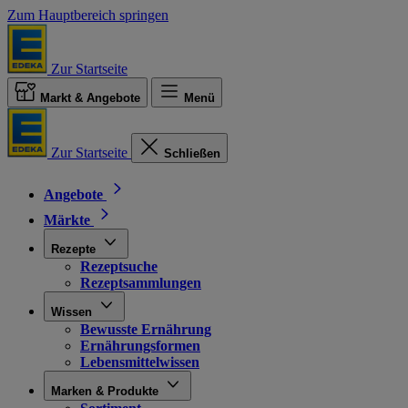
Zum Hauptbereich springen
Zur Startseite
Markt & Angebote
Menü
Zur Startseite
Schließen
Angebote
Märkte
Rezepte
Rezeptsuche
Rezeptsammlungen
Wissen
Bewusste Ernährung
Ernährungsformen
Lebensmittelwissen
Marken & Produkte