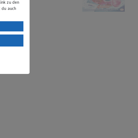
ink zu den
t du auch
uTube:
. a) DSGVO
Land mit
esteht das