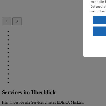
mehr alle 
Datenschut
mehr über
Verarbeit
Wenn du au
ein, dass 
einem nach
Risiko ein
Informatio
Services im Überblick
Hier findest du alle Services unseres EDEKA Marktes.