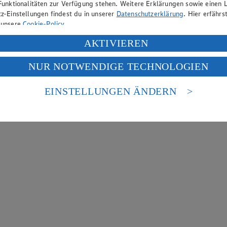
Funktionalitäten zur Verfügung stehen. Weitere Erklärungen sowie einen L
z-Einstellungen findest du in unserer
Datenschutzerklärung
. Hier erfährs
 unsere
Cookie-Policy
.
ung deiner personenbezogenen Daten in den USA durch Facebook und Yo
AKTIVIEREN
f „Aktivieren“ klickst, willigst du im Sinne des Art. 49 Abs. 1 Satz 1 lit
NUR NOTWENDIGE TECHNOLOGIEN
deine Daten in den USA verarbeitet werden. Der EuGH sieht die USA als 
 europäischen Standards nicht angemessenen Datenschutzniveau an. Es b
es Zugriffs durch US-amerikanische Behörden.
EINSTELLUNGEN ÄNDERN
nen zum Herausgeber der Seite findest du im
Impressum