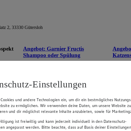
atz 2, 33330 Gütersloh
ospekt
Angebot:
Garnier Fructis
Angebo
Shampoo oder Spülung
Katzen
eines
1.89
0.9
an.
Festpreis von 1.89€
Fes
nschutz-Einstellungen
hen
versch. Sorten, je 250 ml / 200 ml Flasche,
versch. So
(1 l = € 7.56 / € 9.45)
Becher, (
 Cookies und andere Technologien ein, um dir ein bestmögliches Nutzungs
bsite zu ermöglichen. Wir verwenden deine Daten, um unsere Website z
ieren und dir möglichst relevante Inhalte anzubieten, sowie für Marketin
lligung ist freiwillig und kann jederzeit individuell in den Datenschutz-
gen angepasst werden. Bitte beachte, dass auf Basis deiner Einstellungen