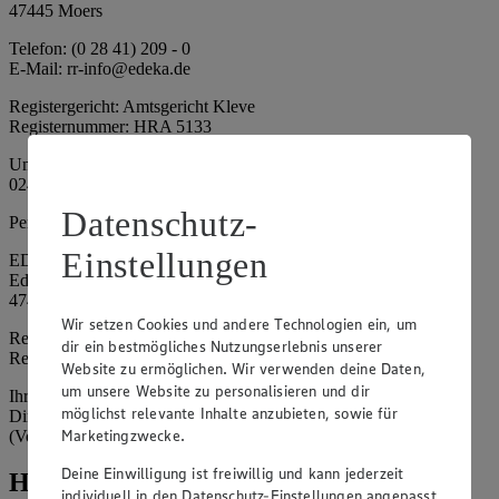
47445 Moers
Telefon: (0 28 41) 209 - 0
E-Mail: rr-info@edeka.de
Registergericht: Amtsgericht Kleve
Registernummer: HRA 5133
Umsatzsteuer-Identifikationsnummer gem. § 27a UStG: DE 335
024 695
Datenschutz-
Persönlich haftende Gesellschafterin:
Einstellungen
EDEKA Nordwest Handelsstiftung e. K.
Edekaplatz 1
47445 Moers
Wir setzen Cookies und andere Technologien ein, um
Registergericht: Amtsgericht Kleve
dir ein bestmögliches Nutzungserlebnis unserer
Registernummer: HRA 5132
Website zu ermöglichen. Wir verwenden deine Daten,
um unsere Website zu personalisieren und dir
Ihrerseits vertreten durch: Frank Breuer (Vorstandsvorsitzender),
möglichst relevante Inhalte anzubieten, sowie für
Dirk Neuhaus (Vorstandsvorsitzender), Peter Wagener
Marketingzwecke.
(Vorstandsvorsitzender)
Deine Einwilligung ist freiwillig und kann jederzeit
Hinweise
individuell in den Datenschutz-Einstellungen angepasst