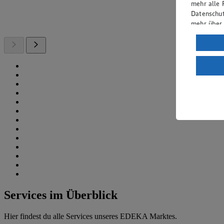
mehr alle 
Datenschut
mehr über
Verarbeit
Wenn du au
ein, dass 
einem nach
Risiko ein
Informatio
Services im Überblick
Hier findest du alle Services unseres EDEKA Marktes.