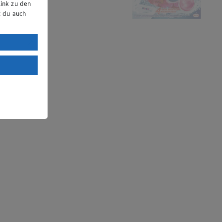
ink zu den
t du auch
uTube:
. a) DSGVO
Land mit
esteht das