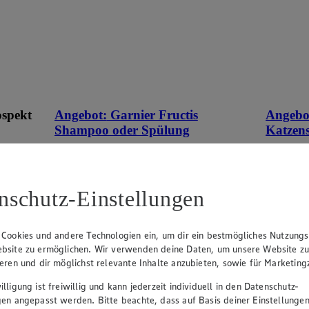
ospekt
Angebot:
Garnier Fructis
Angebo
Shampoo oder Spülung
Katzen
eines
1.89
0.9
an.
Festpreis von 1.89€
Fes
nschutz-Einstellungen
n
versch. Sorten, je 250 ml / 200 ml Flasche,
versch. So
(1 l = € 7.56 / € 9.45)
Becher, (
 Cookies und andere Technologien ein, um dir ein bestmögliches Nutzungs
bsite zu ermöglichen. Wir verwenden deine Daten, um unsere Website z
ieren und dir möglichst relevante Inhalte anzubieten, sowie für Marketin
lligung ist freiwillig und kann jederzeit individuell in den Datenschutz-
gen angepasst werden. Bitte beachte, dass auf Basis deiner Einstellungen