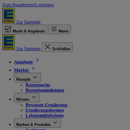
Zum Hauptbereich springen
Zur Startseite
Markt & Angebote
Menü
Zur Startseite
Schließen
Angebote
Märkte
Rezepte
Rezeptsuche
Rezeptsammlungen
Wissen
Bewusste Ernährung
Ernährungsformen
Lebensmittelwissen
Marken & Produkte