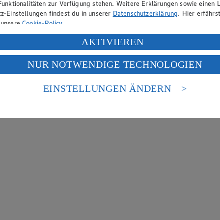
Funktionalitäten zur Verfügung stehen. Weitere Erklärungen sowie einen L
z-Einstellungen findest du in unserer
Datenschutzerklärung
. Hier erfährs
 unsere
Cookie-Policy
.
ung deiner personenbezogenen Daten in den USA durch Facebook und Yo
AKTIVIEREN
f „Aktivieren“ klickst, willigst du im Sinne des Art. 49 Abs. 1 Satz 1 lit
NUR NOTWENDIGE TECHNOLOGIEN
deine Daten in den USA verarbeitet werden. Der EuGH sieht die USA als 
 europäischen Standards nicht angemessenen Datenschutzniveau an. Es b
es Zugriffs durch US-amerikanische Behörden.
EINSTELLUNGEN ÄNDERN
nen zum Herausgeber der Seite findest du im
Impressum