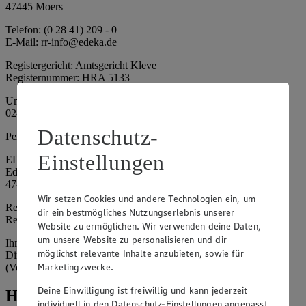
47445 Moers
Telefon: (0 28 41) 209 - 0
E-Mail: rr-info@edeka.de
Registergericht: Amtsgericht Kleve
Registernummer: HRA 5133
Umsatzsteuer-Identifikationsnummer gem. § 27a UStG: DE 335
024 695
Datenschutz-
Persönlich haftende Gesellschafterin:
Einstellungen
EDEKA Nordwest Handelsstiftung e. K.
Edekaplatz 1
47445 Moers
Wir setzen Cookies und andere Technologien ein, um
Registergericht: Amtsgericht Kleve
dir ein bestmögliches Nutzungserlebnis unserer
Registernummer: HRA 5132
Website zu ermöglichen. Wir verwenden deine Daten,
um unsere Website zu personalisieren und dir
Ihrerseits vertreten durch: Frank Breuer (Vorstandsvorsitzender),
möglichst relevante Inhalte anzubieten, sowie für
Dirk Neuhaus (Vorstandsvorsitzender), Peter Wagener
Marketingzwecke.
(Vorstandsvorsitzender)
Deine Einwilligung ist freiwillig und kann jederzeit
Hinweise
individuell in den Datenschutz-Einstellungen angepasst