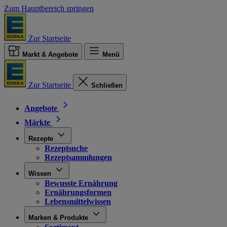
Zum Hauptbereich springen
Zur Startseite
Markt & Angebote
Menü
Zur Startseite
Schließen
Angebote
Märkte
Rezepte
Rezeptsuche
Rezeptsammlungen
Wissen
Bewusste Ernährung
Ernährungsformen
Lebensmittelwissen
Marken & Produkte