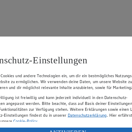
 695
nschutz-Einstellungen
 Cookies und andere Technologien ein, um dir ein bestmögliches Nutzungs
bsite zu ermöglichen. Wir verwenden deine Daten, um unsere Website z
ieren und dir möglichst relevante Inhalte anzubieten, sowie für Marketin
lligung ist freiwillig und kann jederzeit individuell in den Datenschutz-
rk Neuhaus (Vorstandsvorsitzender), Peter Wagener (Vorstandsvorsitzend
gen angepasst werden. Bitte beachte, dass auf Basis deiner Einstellungen
Funktionalitäten zur Verfügung stehen. Weitere Erklärungen sowie einen L
z-Einstellungen findest du in unserer
Datenschutzerklärung
. Hier erfährs
 unsere
Cookie-Policy
.
eber gewährt Ihnen jedoch das Recht, den auf dieser Website bereitgest
icherung und Vervielfältigung von Bildmaterial oder Grafiken aus dieser 
ung deiner personenbezogenen Daten in den USA durch Facebook und Yo