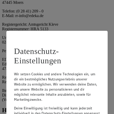
47445 Moers
Telefon: (0 28 41) 209 - 0
E-Mail: rr-info@edeka.de
Registergericht: Amtsgericht Kleve
Registernummer: HRA 5133
Umsatzsteuer-Identifikationsnummer gem. § 27a UStG: DE 335
024 695
Datenschutz-
Persönlich haftende Gesellschafterin:
Einstellungen
EDEKA Nordwest Handelsstiftung e. K.
Edekaplatz 1
47445 Moers
Wir setzen Cookies und andere Technologien ein, um
Registergericht: Amtsgericht Kleve
dir ein bestmögliches Nutzungserlebnis unserer
Registernummer: HRA 5132
Website zu ermöglichen. Wir verwenden deine Daten,
um unsere Website zu personalisieren und dir
Ihrerseits vertreten durch: Frank Breuer (Vorstandsvorsitzender),
möglichst relevante Inhalte anzubieten, sowie für
Dirk Neuhaus (Vorstandsvorsitzender), Peter Wagener
Marketingzwecke.
(Vorstandsvorsitzender)
Deine Einwilligung ist freiwillig und kann jederzeit
Hinweise
individuell in den Datenschutz-Einstellungen angepasst