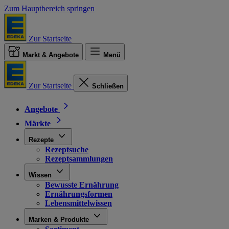
Zum Hauptbereich springen
Zur Startseite
Markt & Angebote
Menü
Zur Startseite
Schließen
Angebote
Märkte
Rezepte
Rezeptsuche
Rezeptsammlungen
Wissen
Bewusste Ernährung
Ernährungsformen
Lebensmittelwissen
Marken & Produkte