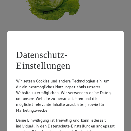
Angebot:
Costa Rica - Bananen
1.99
Festpreis von 1.99€
Datenschutz-
1 kg
Einstellungen
Wir setzen Cookies und andere Technologien ein, um
dir ein bestmögliches Nutzungserlebnis unserer
Website zu ermöglichen. Wir verwenden deine Daten,
um unsere Website zu personalisieren und dir
möglichst relevante Inhalte anzubieten, sowie für
Marketingzwecke.
Deine Einwilligung ist freiwillig und kann jederzeit
individuell in den Datenschutz-Einstellungen angepasst