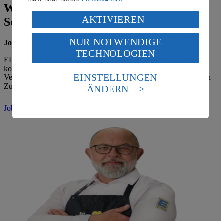
mehr über unsere
Cookie-Policy
.
Wir suchen dich – Jobs bei E. Simon &
Verarbeitung deiner personenbezogenen Daten in den
AKTIVIEREN
Sohn OHG!
USA durch Facebook und YouTube:
NUR NOTWENDIGE
Jobs
Wenn du auf „Aktivieren“ klickst, willigst du im Sinne
TECHNOLOGIEN
des Art. 49 Abs. 1 Satz 1 lit. a) DSGVO ein, dass deine
EDEKA bietet dir Sicherheit, Entwicklungsmöglichkeiten und ein
Daten in den USA verarbeitet werden. Der EuGH sieht
kollegiales Miteinander. Werde Teil eines starken Teams mit
die USA als Land mit einem nach europäischen
EINSTELLUNGEN
Verantwortung, Regionalität und echter Perspektive – heute und in
Standards nicht angemessenen Datenschutzniveau an.
Zukunft.
ÄNDERN
Es besteht das Risiko eines Zugriffs durch US-
amerikanische Behörden.
Jobs ansehen
(Link öffnet in neuem Fenster)
Informationen zum Herausgeber der Seite findest du
im
Impressum