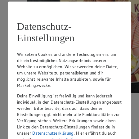
Datenschutz-
Einstellungen
Wir setzen Cookies und andere Technologien ein, um
dir ein bestmögliches Nutzungserlebnis unserer
Website zu ermöglichen. Wir verwenden deine Daten,
um unsere Website zu personalisieren und dir
möglichst relevante Inhalte anzubieten, sowie für
Marketingzwecke.
Deine Einwilligung ist freiwillig und kann jederzeit
individuell in den Datenschutz-Einstellungen angepasst
Sommerfrische auf dem Teller
werden. Bitte beachte, dass auf Basis deiner
Einstellungen ggf. nicht mehr alle Funktionalitäten zur
Jetzt wird’s bunt: knackige Sommersalate und erfrischende
Verfügung stehen. Weitere Erklärungen sowie einen
Drink-Rezepte!
Link zu den Datenschutz-Einstellungen findest du in
Jetzt entdecken
unserer
Datenschutzerklärung
. Hier erfährst du auch