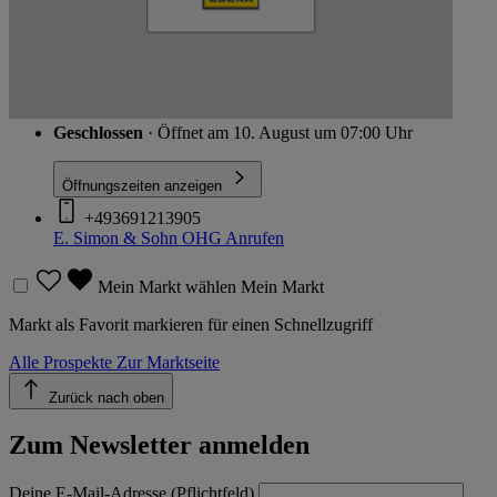
Schließen
Johannisplatz 2-4, 99817 Eisenach
Route
Geschlossen
· Öffnet am 10. August um 07:00 Uhr
Öffnungszeiten anzeigen
+493691213905
E. Simon & Sohn OHG
Anrufen
Mein Markt wählen
Mein Markt
Markt als Favorit markieren für einen Schnellzugriff
Alle Prospekte
Zur Marktseite
Zurück nach oben
Zum Newsletter anmelden
Deine E-Mail-Adresse (Pflichtfeld)