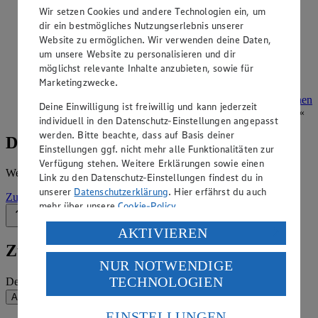
Angebote der Woche im Prospekt
Wir setzen Cookies und andere Technologien ein, um
dir ein bestmögliches Nutzungserlebnis unserer
ansehen
Website zu ermöglichen. Wir verwenden deine Daten,
um unsere Website zu personalisieren und dir
Siehe dir die Angebote der Woche deines Marktes im
möglichst relevante Inhalte anzubieten, sowie für
digitalen Blätterkatalog an.
Marketingzwecke.
Prospekt Edeka_Aktiv_4313865040996 im Browser
Ansehen
Deine Einwilligung ist freiwillig und kann jederzeit
individuell in den Datenschutz-Einstellungen angepasst
werden. Bitte beachte, dass auf Basis deiner
Details zum Markt
Einstellungen ggf. nicht mehr alle Funktionalitäten zur
Verfügung stehen. Weitere Erklärungen sowie einen
Weitere Informationen – alles auf einem Blick.
Link zu den Datenschutz-Einstellungen findest du in
unserer
Datenschutzerklärung
. Hier erfährst du auch
Zur Marktseite
mehr über unsere
Cookie-Policy
.
Zurück nach oben
Verarbeitung deiner personenbezogenen Daten in den
AKTIVIEREN
USA durch Facebook und YouTube:
Zum Newsletter anmelden
NUR NOTWENDIGE
Wenn du auf „Aktivieren“ klickst, willigst du im Sinne
TECHNOLOGIEN
Deine E-Mail-Adresse (Pflichtfeld)
des Art. 49 Abs. 1 Satz 1 lit. a) DSGVO ein, dass deine
Daten in den USA verarbeitet werden. Der EuGH sieht
Absenden
die USA als Land mit einem nach europäischen
EINSTELLUNGEN