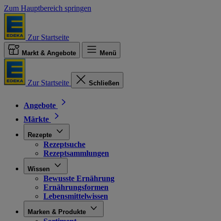
Zum Hauptbereich springen
Zur Startseite
Markt & Angebote
Menü
Zur Startseite
Schließen
Angebote
Märkte
Rezepte
Rezeptsuche
Rezeptsammlungen
Wissen
Bewusste Ernährung
Ernährungsformen
Lebensmittelwissen
Marken & Produkte