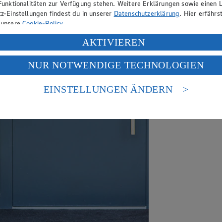
Funktionalitäten zur Verfügung stehen. Weitere Erklärungen sowie einen L
z-Einstellungen findest du in unserer
Datenschutzerklärung
. Hier erfährs
 unsere
Cookie-Policy
.
ung deiner personenbezogenen Daten in den USA durch Facebook und Yo
AKTIVIEREN
f „Aktivieren“ klickst, willigst du im Sinne des Art. 49 Abs. 1 Satz 1 lit
NUR NOTWENDIGE TECHNOLOGIEN
deine Daten in den USA verarbeitet werden. Der EuGH sieht die USA als 
 europäischen Standards nicht angemessenen Datenschutzniveau an. Es b
es Zugriffs durch US-amerikanische Behörden.
EINSTELLUNGEN ÄNDERN
nen zum Herausgeber der Seite findest du im
Impressum