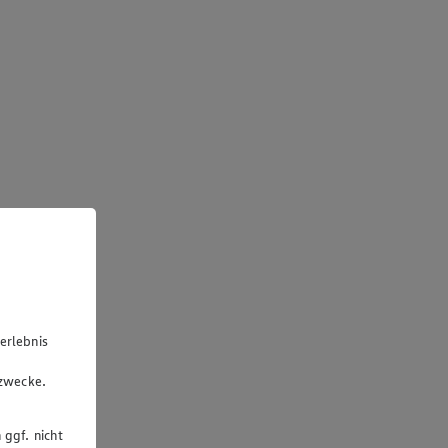
erlebnis
u
gzwecke.
 ggf. nicht