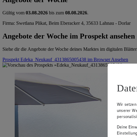
Gültig vom
03.08.2026
bis zum
08.08.2026
.
Firma: Swetlana Plikat, Beim Eberacker 4, 35633 Lahnau - Dorlar
Angebote der Woche im Prospekt ansehen
Siehe dir die Angebote der Woche deines Marktes im digitalen Blätter
Prospekt Edeka_Neukauf_4313865005438 im Browser
Ansehen
Date
Wir setzen
unserer We
personalis
Deine Einwi
Einstellun