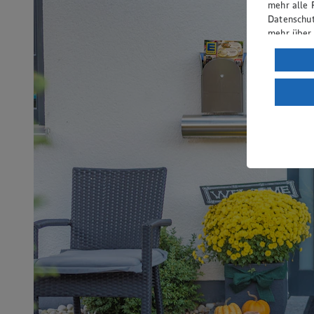
mehr alle 
Datenschut
mehr über
Verarbeit
Wenn du au
ein, dass 
einem nach
Risiko ein
Informatio