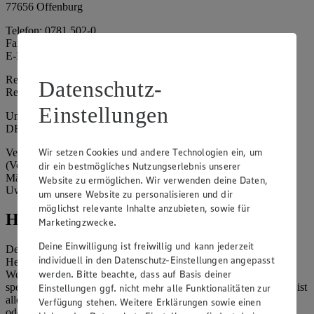
77656 Offenburg
Telefon: 0781 502-0
Fax: 0781 502-6180
E-Mail: kundenservice@edeka-suedwest.de
Registergericht: Amtsgericht Freiburg i.B.
Datenschutz-
Registernummer: HRA 707629
Einstellungen
Umsatzsteuer-Identifikationsnummer gem. § 27a UStG:
DE815916131
Wir setzen Cookies und andere Technologien ein, um
Vertretungsberechtigte: Rainer Huber (Sprecher)
(Vorstandsmitglied), Klaus Fickert (Vorstandsmitglied), Jürgen
dir ein bestmögliches Nutzungserlebnis unserer
Mäder (Vorstandsmitglied), Patrick Mogck (Vorstandsmitglied),
Website zu ermöglichen. Wir verwenden deine Daten,
Uwe Kohler
um unsere Website zu personalisieren und dir
möglichst relevante Inhalte anzubieten, sowie für
Hinweise
Marketingzwecke.
Deine Einwilligung ist freiwillig und kann jederzeit
Der Inhalt dieser Website ist urheberrechtlich geschützt. Der
individuell in den Datenschutz-Einstellungen angepasst
Herausgeber gewährt Ihnen jedoch das Recht, den auf dieser
werden. Bitte beachte, dass auf Basis deiner
Website bereitgestellten Text ganz oder ausschnittsweise zu
speichern und zu vervielfältigen. Aus Gründen des Urheberrechts ist
Einstellungen ggf. nicht mehr alle Funktionalitäten zur
allerdings die Speicherung und Vervielfältigung von Bildmaterial
Verfügung stehen. Weitere Erklärungen sowie einen
oder Grafiken aus dieser Website nicht gestattet.