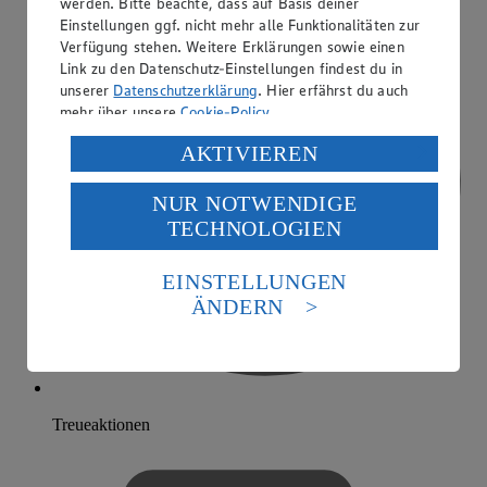
werden. Bitte beachte, dass auf Basis deiner
Einstellungen ggf. nicht mehr alle Funktionalitäten zur
Verfügung stehen. Weitere Erklärungen sowie einen
Link zu den Datenschutz-Einstellungen findest du in
unserer
Datenschutzerklärung
. Hier erfährst du auch
mehr über unsere
Cookie-Policy
.
Verarbeitung deiner personenbezogenen Daten in den
AKTIVIEREN
USA durch Facebook und YouTube:
NUR NOTWENDIGE
Wenn du auf „Aktivieren“ klickst, willigst du im Sinne
TECHNOLOGIEN
des Art. 49 Abs. 1 Satz 1 lit. a) DSGVO ein, dass deine
Daten in den USA verarbeitet werden. Der EuGH sieht
die USA als Land mit einem nach europäischen
EINSTELLUNGEN
Standards nicht angemessenen Datenschutzniveau an.
ÄNDERN
Es besteht das Risiko eines Zugriffs durch US-
amerikanische Behörden.
Informationen zum Herausgeber der Seite findest du
im
Impressum
Treueaktionen