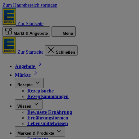
Zum Hauptbereich springen
Zur Startseite
Markt & Angebote
Menü
Zur Startseite
Schließen
Angebote
Märkte
Rezepte
Rezeptsuche
Rezeptsammlungen
Wissen
Bewusste Ernährung
Ernährungsformen
Lebensmittelwissen
Marken & Produkte