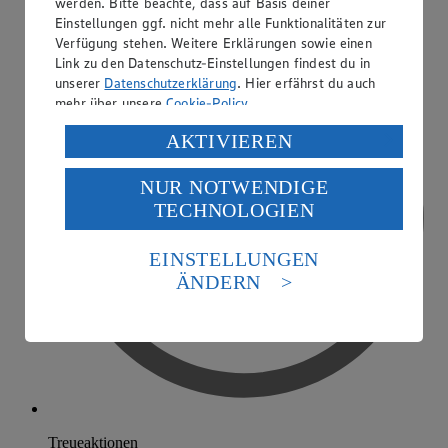
werden. Bitte beachte, dass auf Basis deiner
Einstellungen ggf. nicht mehr alle Funktionalitäten zur
Verfügung stehen. Weitere Erklärungen sowie einen
Link zu den Datenschutz-Einstellungen findest du in
unserer
Datenschutzerklärung
. Hier erfährst du auch
mehr über unsere
Cookie-Policy
.
Verarbeitung deiner personenbezogenen Daten in den
AKTIVIEREN
USA durch Facebook und YouTube:
NUR NOTWENDIGE
Wenn du auf „Aktivieren“ klickst, willigst du im Sinne
TECHNOLOGIEN
des Art. 49 Abs. 1 Satz 1 lit. a) DSGVO ein, dass deine
Daten in den USA verarbeitet werden. Der EuGH sieht
die USA als Land mit einem nach europäischen
EINSTELLUNGEN
Standards nicht angemessenen Datenschutzniveau an.
ÄNDERN
Es besteht das Risiko eines Zugriffs durch US-
amerikanische Behörden.
Informationen zum Herausgeber der Seite findest du
im
Impressum
Treueaktionen