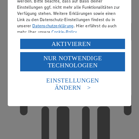
werden. Bitte beachte, dass auf Basis deiner
Einstellungen ggf. nicht mehr alle Funktionalitäten zur
Verfügung stehen. Weitere Erklärungen sowie einen
Link zu den Datenschutz-Einstellungen findest du in
unserer
Datenschutzerklärung
. Hier erfährst du auch
mehr über unsere
Cookie-Policy
.
Verarbeitung deiner personenbezogenen Daten in den
AKTIVIEREN
USA durch Facebook und YouTube:
NUR NOTWENDIGE
Wenn du auf „Aktivieren“ klickst, willigst du im Sinne
TECHNOLOGIEN
des Art. 49 Abs. 1 Satz 1 lit. a) DSGVO ein, dass deine
Scan & Go
Daten in den USA verarbeitet werden. Der EuGH sieht
die USA als Land mit einem nach europäischen
EINSTELLUNGEN
Standards nicht angemessenen Datenschutzniveau an.
ÄNDERN
Es besteht das Risiko eines Zugriffs durch US-
amerikanische Behörden.
Informationen zum Herausgeber der Seite findest du
im
Impressum