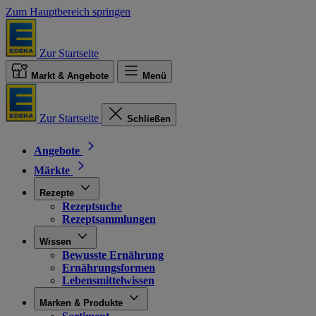
Zum Hauptbereich springen
Zur Startseite
Markt & Angebote
Menü
Zur Startseite
Schließen
Angebote
Märkte
Rezepte
Rezeptsuche
Rezeptsammlungen
Wissen
Bewusste Ernährung
Ernährungsformen
Lebensmittelwissen
Marken & Produkte