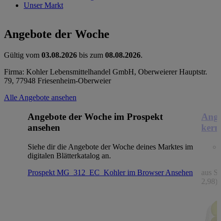
Unser Markt
Angebote der Woche
Gültig vom
03.08.2026
bis zum
08.08.2026
.
Firma: Kohler Lebensmittelhandel GmbH, Oberweierer Hauptstr.
79, 77948 Friesenheim-Oberweier
Alle Angebote ansehen
Angebote der Woche im Prospekt
Ange
ansehen
kern
Siehe dir die Angebote der Woche deines Marktes im
digitalen Blätterkatalog an.
Prospekt MG_312_EC_Kohler im Browser
Ansehen
aus Sp
2,98)