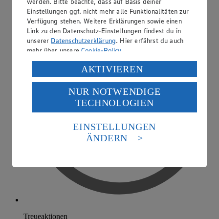
werden. Bitte beachte, dass auf Basis deiner
Einstellungen ggf. nicht mehr alle Funktionalitäten zur
Verfügung stehen. Weitere Erklärungen sowie einen
Link zu den Datenschutz-Einstellungen findest du in
unserer
Datenschutzerklärung
. Hier erfährst du auch
mehr über unsere
Cookie-Policy
.
Verarbeitung deiner personenbezogenen Daten in den
AKTIVIEREN
USA durch Facebook und YouTube:
NUR NOTWENDIGE
Wenn du auf „Aktivieren“ klickst, willigst du im Sinne
TECHNOLOGIEN
des Art. 49 Abs. 1 Satz 1 lit. a) DSGVO ein, dass deine
Daten in den USA verarbeitet werden. Der EuGH sieht
die USA als Land mit einem nach europäischen
EINSTELLUNGEN
Standards nicht angemessenen Datenschutzniveau an.
ÄNDERN
Es besteht das Risiko eines Zugriffs durch US-
amerikanische Behörden.
Informationen zum Herausgeber der Seite findest du
im
Impressum
Treueaktionen