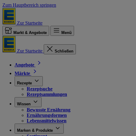
Zum Hauptbereich springen
Zur Startseite
Markt & Angebote
Menü
Zur Startseite
Schließen
Angebote
Märkte
Rezepte
Rezeptsuche
Rezeptsammlungen
Wissen
Bewusste Ernährung
Ernährungsformen
Lebensmittelwissen
Marken & Produkte