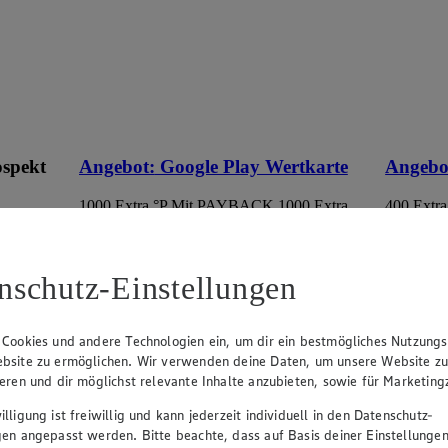
ospekt
Angebot:
Google Play Wertkarte
Angebo
1000 Extra °P
Mit PAYBACK 1000 Extra
400 Extra
Punkte sammeln.
Punkte s
eines
100.00
50.
an.
Festpreis von 100.00€
Fes
nschutz-Einstellungen
 im
• Nur in teilnehmenden Märkten erhältlich
• Nur in 
 Cookies und andere Technologien ein, um dir ein bestmögliches Nutzungs
bsite zu ermöglichen. Wir verwenden deine Daten, um unsere Website z
ieren und dir möglichst relevante Inhalte anzubieten, sowie für Marketin
lligung ist freiwillig und kann jederzeit individuell in den Datenschutz-
gen angepasst werden. Bitte beachte, dass auf Basis deiner Einstellungen