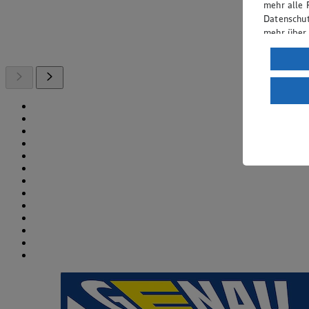
mehr alle 
Datenschut
mehr über
Verarbeit
Wenn du au
ein, dass 
einem nach
Risiko ein
Informatio