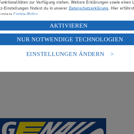
Funktionalitäten zur Verfügung stehen. Weitere Erklärungen sowie einen L
z-Einstellungen findest du in unserer
Datenschutzerklärung
. Hier erfährs
 unsere
Cookie-Policy
.
ung deiner personenbezogenen Daten in den USA durch Facebook und Yo
AKTIVIEREN
f „Aktivieren“ klickst, willigst du im Sinne des Art. 49 Abs. 1 Satz 1 lit
NUR NOTWENDIGE TECHNOLOGIEN
deine Daten in den USA verarbeitet werden. Der EuGH sieht die USA als 
 europäischen Standards nicht angemessenen Datenschutzniveau an. Es b
es Zugriffs durch US-amerikanische Behörden.
EINSTELLUNGEN ÄNDERN
nen zum Herausgeber der Seite findest du im
Impressum