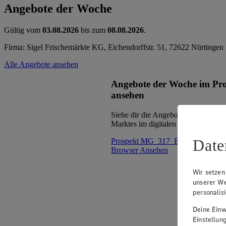
Angebote der Woche
Gültig vom
03.08.2026
bis zum
08.08.2026
.
Firma: Sigel Frischemärkte KG, Eichendorffstr. 51, 72622 Nürtingen
Alle Angebote ansehen
Angebote der Woche im Pr
ansehen
Siehe dir die Angebote der Woche d
Marktes im digitalen Blätterkatalog 
Date
Prospekt MG_317_EC_Nuertingen
Browser
Ansehen
Wir setzen
unserer We
personalis
Deine Einwi
Einstellun