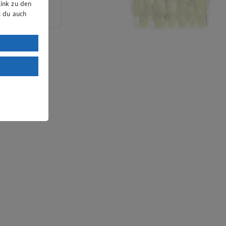
ink zu den
t du auch
uTube:
. a) DSGVO
Land mit
esteht das