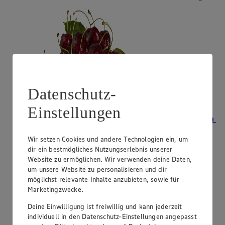
Datenschutz-
Einstellungen
Angebot:
Unsere Heimat Bio Bioland-Zwetschgen
2.99
Wir setzen Cookies und andere Technologien ein, um
Festpreis von 2.99€
dir ein bestmögliches Nutzungserlebnis unserer
Website zu ermöglichen. Wir verwenden deine Daten,
aus Süddeutschland, Klasse II, 500 g, (1 kg = 5,98)
um unsere Website zu personalisieren und dir
möglichst relevante Inhalte anzubieten, sowie für
Marketingzwecke.
Deine Einwilligung ist freiwillig und kann jederzeit
individuell in den Datenschutz-Einstellungen angepasst