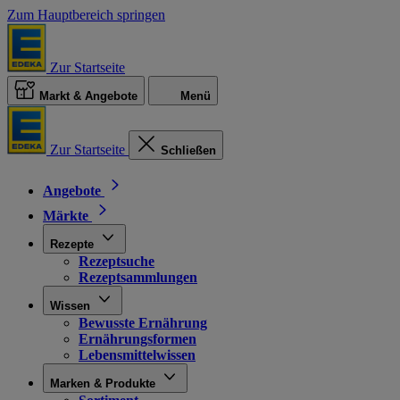
Zum Hauptbereich springen
Zur Startseite
Markt & Angebote
Menü
Zur Startseite
Schließen
Angebote
Märkte
Rezepte
Rezeptsuche
Rezeptsammlungen
Wissen
Bewusste Ernährung
Ernährungsformen
Lebensmittelwissen
Marken & Produkte