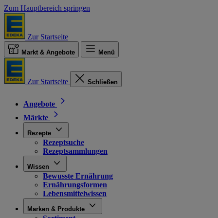
Zum Hauptbereich springen
Zur Startseite
Markt & Angebote
Menü
Zur Startseite
Schließen
Angebote
Märkte
Rezepte
Rezeptsuche
Rezeptsammlungen
Wissen
Bewusste Ernährung
Ernährungsformen
Lebensmittelwissen
Marken & Produkte