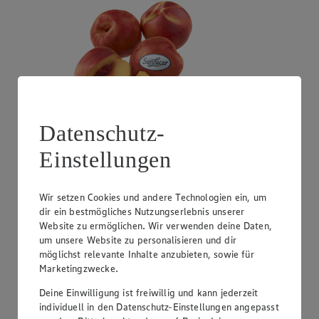
Datenschutz-
Einstellungen
Angebot:
SanLucar Mandarinen
4.44
Festpreis von 4.44€
Wir setzen Cookies und andere Technologien ein, um
dir ein bestmögliches Nutzungserlebnis unserer
aus Südafrika, Klasse I, 1 kg
Website zu ermöglichen. Wir verwenden deine Daten,
um unsere Website zu personalisieren und dir
möglichst relevante Inhalte anzubieten, sowie für
Marketingzwecke.
Deine Einwilligung ist freiwillig und kann jederzeit
individuell in den Datenschutz-Einstellungen angepasst