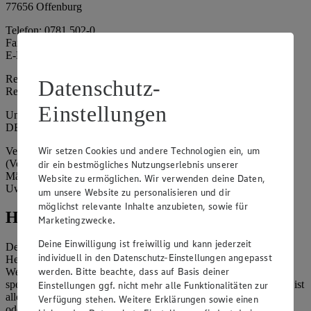
77656 Offenburg
Telefon: 0781 502-0
Fax: 0781 502-6180
E-Mail: kundenservice@edeka-suedwest.de
Registergericht: Amtsgericht Freiburg i.B.
Datenschutz-
Registernummer: HRA 707629
Einstellungen
Umsatzsteuer-Identifikationsnummer gem. § 27a UStG:
DE815916131
Wir setzen Cookies und andere Technologien ein, um
Vertretungsberechtigte: Rainer Huber (Sprecher)
(Vorstandsmitglied), Klaus Fickert (Vorstandsmitglied), Jürgen
dir ein bestmögliches Nutzungserlebnis unserer
Mäder (Vorstandsmitglied), Patrick Mogck (Vorstandsmitglied),
Website zu ermöglichen. Wir verwenden deine Daten,
Uwe Kohler
um unsere Website zu personalisieren und dir
möglichst relevante Inhalte anzubieten, sowie für
Hinweise
Marketingzwecke.
Deine Einwilligung ist freiwillig und kann jederzeit
Der Inhalt dieser Website ist urheberrechtlich geschützt. Der
individuell in den Datenschutz-Einstellungen angepasst
Herausgeber gewährt Ihnen jedoch das Recht, den auf dieser
werden. Bitte beachte, dass auf Basis deiner
Website bereitgestellten Text ganz oder ausschnittsweise zu
speichern und zu vervielfältigen. Aus Gründen des Urheberrechts ist
Einstellungen ggf. nicht mehr alle Funktionalitäten zur
allerdings die Speicherung und Vervielfältigung von Bildmaterial
Verfügung stehen. Weitere Erklärungen sowie einen
oder Grafiken aus dieser Website nicht gestattet.