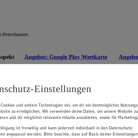
z-Petershausen
ospekt
Angebot:
Google Play Wertkarte
Angebo
1000 Extra °P
Mit PAYBACK 1000 Extra
400 Extra
Punkte sammeln.
Punkte s
eines
100.00
50.
an.
Festpreis von 100.00€
Fes
nschutz-Einstellungen
r
Ansehen
• Nur in teilnehmenden Märkten erhältlich
• Nur in 
 Cookies und andere Technologien ein, um dir ein bestmögliches Nutzungs
bsite zu ermöglichen. Wir verwenden deine Daten, um unsere Website z
ieren und dir möglichst relevante Inhalte anzubieten, sowie für Marketin
lligung ist freiwillig und kann jederzeit individuell in den Datenschutz-
gen angepasst werden. Bitte beachte, dass auf Basis deiner Einstellungen