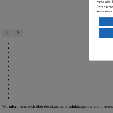
mehr alle 
Datenschut
mehr über
Verarbeit
Wenn du au
ein, dass 
einem nach
Risiko ein
Informatio
Wir informieren dich über die aktuellen Produktangebote und interess