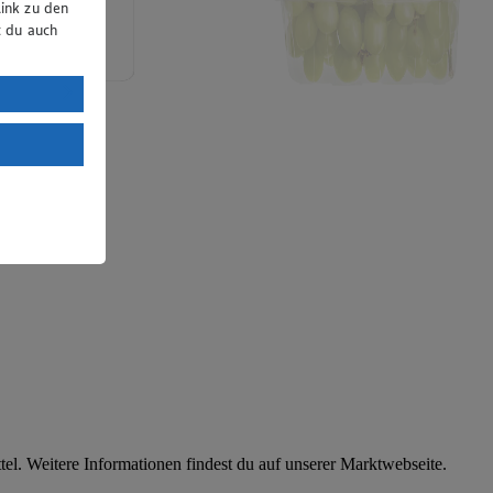
ink zu den
t du auch
uTube:
. a) DSGVO
Land mit
esteht das
el. Weitere Informationen findest du auf unserer Marktwebseite.