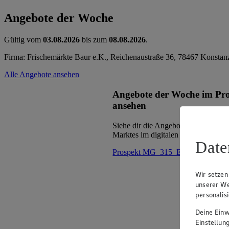
Angebote der Woche
Gültig vom
03.08.2026
bis zum
08.08.2026
.
Firma: Frischemärkte Baur e.K., Reichenaustraße 36, 78467 Konstan
Alle Angebote ansehen
Angebote der Woche im Pr
ansehen
Siehe dir die Angebote der Woche d
Marktes im digitalen Blätterkatalog 
Date
Prospekt MG_315_ED im Browse
Wir setzen
unserer We
personalis
Deine Einwi
Einstellun