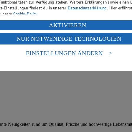
Funktionalitäten zur Verfügung stehen. Weitere Erklärungen sowie einen L
z-Einstellungen findest du in unserer
Datenschutzerklärung
. Hier erfährs
 unsere
Cookie-Policy
.
ung deiner personenbezogenen Daten in den USA durch Facebook und Yo
AKTIVIEREN
f „Aktivieren“ klickst, willigst du im Sinne des Art. 49 Abs. 1 Satz 1 lit
NUR NOTWENDIGE TECHNOLOGIEN
deine Daten in den USA verarbeitet werden. Der EuGH sieht die USA als 
 europäischen Standards nicht angemessenen Datenschutzniveau an. Es b
es Zugriffs durch US-amerikanische Behörden.
EINSTELLUNGEN ÄNDERN
nen zum Herausgeber der Seite findest du im
Impressum
ante Neuigkeiten rund um Qualität, Frische und hochwertige Lebensmitt