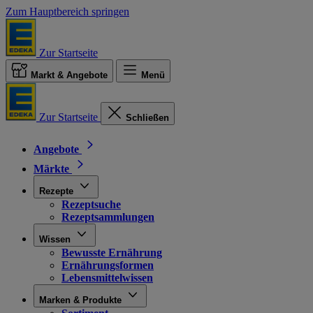
Zum Hauptbereich springen
Zur Startseite
Markt & Angebote
Menü
Zur Startseite
Schließen
Angebote
Märkte
Rezepte
Rezeptsuche
Rezeptsammlungen
Wissen
Bewusste Ernährung
Ernährungsformen
Lebensmittelwissen
Marken & Produkte