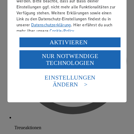
werden. Bitte beachte, dass auf Basis deiner
Einstellungen ggf. nicht mehr alle Funktionalitäten zur
Verfügung stehen. Weitere Erklärungen sowie einen
Link zu den Datenschutz-Einstellungen findest du in
unserer
Datenschutzerklärung
. Hier erfährst du auch
mehr über unsere
Cookie-Policy
.
Verarbeitung deiner personenbezogenen Daten in den
AKTIVIEREN
USA durch Facebook und YouTube:
NUR NOTWENDIGE
Wenn du auf „Aktivieren“ klickst, willigst du im Sinne
TECHNOLOGIEN
des Art. 49 Abs. 1 Satz 1 lit. a) DSGVO ein, dass deine
Daten in den USA verarbeitet werden. Der EuGH sieht
die USA als Land mit einem nach europäischen
EINSTELLUNGEN
Standards nicht angemessenen Datenschutzniveau an.
ÄNDERN
Es besteht das Risiko eines Zugriffs durch US-
amerikanische Behörden.
Informationen zum Herausgeber der Seite findest du
im
Impressum
Treueaktionen