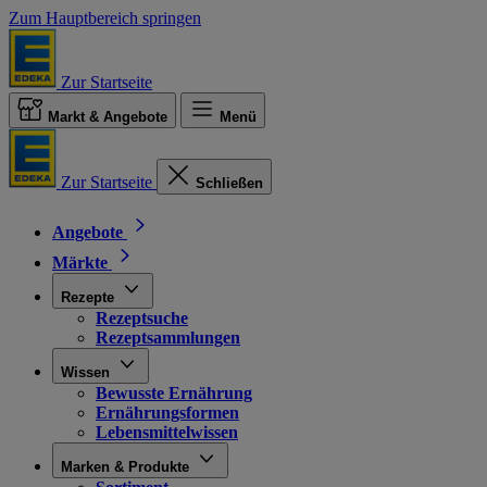
Zum Hauptbereich springen
Zur Startseite
Markt & Angebote
Menü
Zur Startseite
Schließen
Angebote
Märkte
Rezepte
Rezeptsuche
Rezeptsammlungen
Wissen
Bewusste Ernährung
Ernährungsformen
Lebensmittelwissen
Marken & Produkte