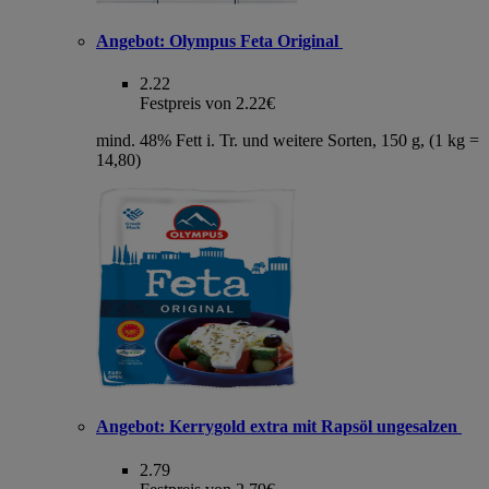
Angebot:
Olympus Feta Original
2.22
Festpreis von 2.22€
mind. 48% Fett i. Tr. und weitere Sorten, 150 g, (1 kg =
14,80)
Angebot:
Kerrygold extra mit Rapsöl ungesalzen
2.79