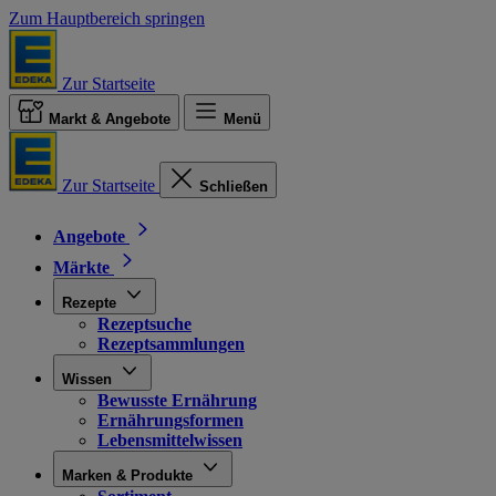
Zum Hauptbereich springen
Zur Startseite
Markt & Angebote
Menü
Zur Startseite
Schließen
Angebote
Märkte
Rezepte
Rezeptsuche
Rezeptsammlungen
Wissen
Bewusste Ernährung
Ernährungsformen
Lebensmittelwissen
Marken & Produkte