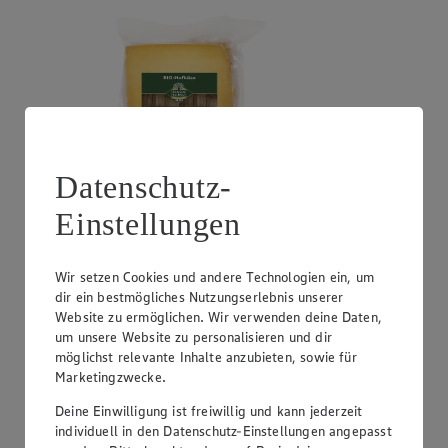
Datenschutz-
Einstellungen
Angebot:
Unsere Heimat demeter Frische Bio-
Heumilch
Wir setzen Cookies und andere Technologien ein, um
1.79
dir ein bestmögliches Nutzungserlebnis unserer
Festpreis von 1.79€
Website zu ermöglichen. Wir verwenden deine Daten,
3,8% Fett oder 1,8% Fett, 1 L, zzgl. 0,15 Pfand
um unsere Website zu personalisieren und dir
möglichst relevante Inhalte anzubieten, sowie für
Marketingzwecke.
Deine Einwilligung ist freiwillig und kann jederzeit
individuell in den Datenschutz-Einstellungen angepasst