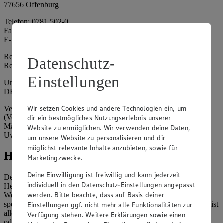
77656 Offenburg
Telefon: 0781 502-0
Fax: 0781 502-6180
E-Mail: kundenservice@edeka-suedwest.de
Registergericht: Amtsgericht Freiburg i.B.
Datenschutz-
Registernummer: HRA 707629
Einstellungen
Umsatzsteuer-Identifikationsnummer gem. § 27a UStG:
DE815916131
Wir setzen Cookies und andere Technologien ein, um
Vertretungsberechtigte: Rainer Huber (Sprecher)
(Vorstandsmitglied), Klaus Fickert (Vorstandsmitglied), Jürgen
dir ein bestmögliches Nutzungserlebnis unserer
Mäder (Vorstandsmitglied), Patrick Mogck (Vorstandsmitglied),
Website zu ermöglichen. Wir verwenden deine Daten,
Uwe Kohler
um unsere Website zu personalisieren und dir
möglichst relevante Inhalte anzubieten, sowie für
Hinweise
Marketingzwecke.
Deine Einwilligung ist freiwillig und kann jederzeit
Der Inhalt dieser Website ist urheberrechtlich geschützt. Der
individuell in den Datenschutz-Einstellungen angepasst
Herausgeber gewährt Ihnen jedoch das Recht, den auf dieser
werden. Bitte beachte, dass auf Basis deiner
Website bereitgestellten Text ganz oder ausschnittsweise zu
speichern und zu vervielfältigen. Aus Gründen des Urheberrechts ist
Einstellungen ggf. nicht mehr alle Funktionalitäten zur
allerdings die Speicherung und Vervielfältigung von Bildmaterial
Verfügung stehen. Weitere Erklärungen sowie einen
oder Grafiken aus dieser Website nicht gestattet.