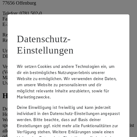
77656 Offenburg
Telefon: 0781 502-0
Fax: 0781 502-6180
E-Mail: kundenservice@edeka-suedwest.de
Registergericht: Amtsgericht Freiburg i.B.
Datenschutz-
Registernummer: HRA 707629
Einstellungen
Umsatzsteuer-Identifikationsnummer gem. § 27a UStG:
DE815916131
Wir setzen Cookies und andere Technologien ein, um
Vertretungsberechtigte: Rainer Huber (Sprecher)
(Vorstandsmitglied), Klaus Fickert (Vorstandsmitglied), Jürgen
dir ein bestmögliches Nutzungserlebnis unserer
Mäder (Vorstandsmitglied), Patrick Mogck (Vorstandsmitglied),
Website zu ermöglichen. Wir verwenden deine Daten,
Uwe Kohler
um unsere Website zu personalisieren und dir
möglichst relevante Inhalte anzubieten, sowie für
Hinweise
Marketingzwecke.
Deine Einwilligung ist freiwillig und kann jederzeit
Der Inhalt dieser Website ist urheberrechtlich geschützt. Der
individuell in den Datenschutz-Einstellungen angepasst
Herausgeber gewährt Ihnen jedoch das Recht, den auf dieser
werden. Bitte beachte, dass auf Basis deiner
Website bereitgestellten Text ganz oder ausschnittsweise zu
speichern und zu vervielfältigen. Aus Gründen des Urheberrechts ist
Einstellungen ggf. nicht mehr alle Funktionalitäten zur
allerdings die Speicherung und Vervielfältigung von Bildmaterial
Verfügung stehen. Weitere Erklärungen sowie einen
oder Grafiken aus dieser Website nicht gestattet.