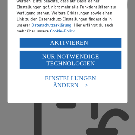
werden. Bitte beachte, dass auf Basis deiner
Einstellungen ggf. nicht mehr alle Funktionalitäten zur
Verfügung stehen. Weitere Erklärungen sowie einen
Link zu den Datenschutz-Einstellungen findest du in
unserer
Datenschutzerklärung
. Hier erfährst du auch
mehr über unsere
Cookie-Policy
.
Verarbeitung deiner personenbezogenen Daten in den
AKTIVIEREN
USA durch Facebook und YouTube:
NUR NOTWENDIGE
Wenn du auf „Aktivieren“ klickst, willigst du im Sinne
TECHNOLOGIEN
des Art. 49 Abs. 1 Satz 1 lit. a) DSGVO ein, dass deine
Daten in den USA verarbeitet werden. Der EuGH sieht
Treueaktionen
die USA als Land mit einem nach europäischen
EINSTELLUNGEN
Standards nicht angemessenen Datenschutzniveau an.
ÄNDERN
Es besteht das Risiko eines Zugriffs durch US-
amerikanische Behörden.
Informationen zum Herausgeber der Seite findest du
im
Impressum