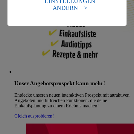
EINSTELLUNGEN
Standards nicht angemessenen Datenschutzniveau an.
ÄNDERN
Es besteht das Risiko eines Zugriffs durch US-
amerikanische Behörden.
Informationen zum Herausgeber der Seite findest du
im
Impressum
Unser Angebotsprospekt kann mehr!
Entdecke unseren neuen interaktiven Prospekt mit attraktiven
Angeboten und hilfreichen Funktionen, die deine
Einkaufsplanung zu einem Erlebnis machen!
Gleich ausprobieren!