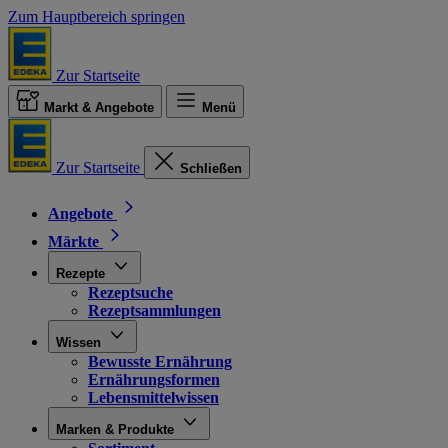
Zum Hauptbereich springen
Zur Startseite
Markt & Angebote
Menü
Zur Startseite
Schließen
Angebote
Märkte
Rezepte
Rezeptsuche
Rezeptsammlungen
Wissen
Bewusste Ernährung
Ernährungsformen
Lebensmittelwissen
Marken & Produkte