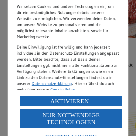
Wir setzen Cookies und andere Technologien ein, um
dir ein bestmögliches Nutzungserlebnis unserer
Website zu ermöglichen. Wir verwenden deine Daten,
um unsere Website zu personalisieren und dir
möglichst relevante Inhalte anzubieten, sowie für
Marketingzwecke.
Deine Einwilligung ist freiwillig und kann jederzeit
Natürlich voller Protein
individuell in den Datenschutz-Einstellungen angepasst
werden. Bitte beachte, dass auf Basis deiner
Entdecke natürliche Proteinquellen für deine ausgewogene
Ernährung. Lass dich inspirieren und finde passende Produkte
Einstellungen ggf. nicht mehr alle Funktionalitäten zur
für deinen Einkauf.
Verfügung stehen. Weitere Erklärungen sowie einen
Link zu den Datenschutz-Einstellungen findest du in
Jetzt ansehen
unserer
Datenschutzerklärung
. Hier erfährst du auch
mehr über unsere
Cookie-Policy
.
Verarbeitung deiner personenbezogenen Daten in den
AKTIVIEREN
USA durch Facebook und YouTube:
NUR NOTWENDIGE
Wenn du auf „Aktivieren“ klickst, willigst du im Sinne
TECHNOLOGIEN
des Art. 49 Abs. 1 Satz 1 lit. a) DSGVO ein, dass deine
Daten in den USA verarbeitet werden. Der EuGH sieht
die USA als Land mit einem nach europäischen