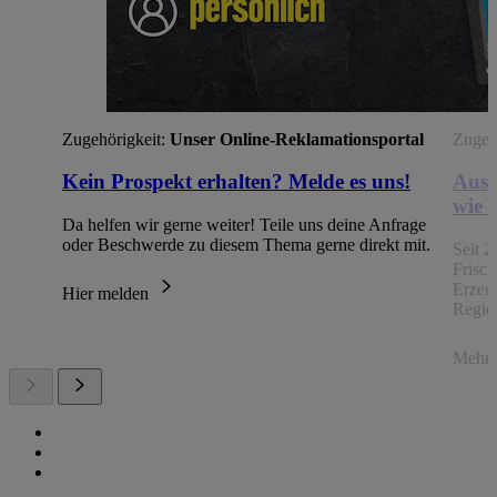
Zugehörigkeit:
Unser Online-Reklamationsportal
Zugehö
Kein Prospekt erhalten? Melde es uns!
Aus 
wie 
Da helfen wir gerne weiter! Teile uns deine Anfrage
oder Beschwerde zu diesem Thema gerne direkt mit.
Seit 2
Frisc
Erzeu
Hier melden
Regio
Mehr 