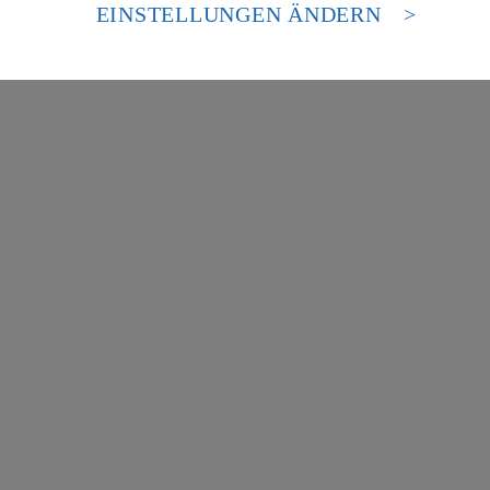
es Zugriffs durch US-amerikanische Behörden.
EINSTELLUNGEN ÄNDERN
nen zum Herausgeber der Seite findest du im
Impressum