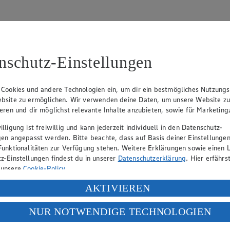
nschutz-Einstellungen
31
 Cookies und andere Technologien ein, um dir ein bestmögliches Nutzungs
bsite zu ermöglichen. Wir verwenden deine Daten, um unsere Website z
, Klaus Fickert (Vorstandsmitglied), Jürgen Mäder (Vorstandsmitglied)
ieren und dir möglichst relevante Inhalte anzubieten, sowie für Marketin
lligung ist freiwillig und kann jederzeit individuell in den Datenschutz-
gen angepasst werden. Bitte beachte, dass auf Basis deiner Einstellungen
eber gewährt Ihnen jedoch das Recht, den auf dieser Website bereitgest
Funktionalitäten zur Verfügung stehen. Weitere Erklärungen sowie einen L
icherung und Vervielfältigung von Bildmaterial oder Grafiken aus dieser 
z-Einstellungen findest du in unserer
Datenschutzerklärung
. Hier erfährs
 unsere
Cookie-Policy
.
Angebotsinformationen verantwortlich. Firma und Anschriften unserer Mär
ung deiner personenbezogenen Daten in den USA durch Facebook und Yo
AKTIVIEREN
f „Aktivieren“ klickst, willigst du im Sinne des Art. 49 Abs. 1 Satz 1 lit
NUR NOTWENDIGE TECHNOLOGIEN
uf hin, dass wir nicht an einem Streitbeilegungsverfahren vor einer V
deine Daten in den USA verarbeitet werden. Der EuGH sieht die USA als 
 europäischen Standards nicht angemessenen Datenschutzniveau an. Es b