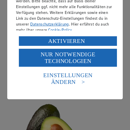
werden. Bitte beachte, dass auf Basis deiner
Einstellungen ggf. nicht mehr alle Funktionalitäten zur
Verfügung stehen. Weitere Erklärungen sowie einen
Link zu den Datenschutz-Einstellungen findest du in
unserer
Datenschutzerklärung
. Hier erfährst du auch
mehr über unsere
Cookie-Policy
.
Verarbeitung deiner personenbezogenen Daten in den
AKTIVIEREN
USA durch Facebook und YouTube:
NUR NOTWENDIGE
Wenn du auf „Aktivieren“ klickst, willigst du im Sinne
TECHNOLOGIEN
des Art. 49 Abs. 1 Satz 1 lit. a) DSGVO ein, dass deine
Daten in den USA verarbeitet werden. Der EuGH sieht
Angebot:
Avocados
die USA als Land mit einem nach europäischen
EINSTELLUNGEN
Standards nicht angemessenen Datenschutzniveau an.
ÄNDERN
1.49
Es besteht das Risiko eines Zugriffs durch US-
Festpreis von 1.49€
amerikanische Behörden.
genussreif, aus Peru oder Marokko, Klasse I, Stück
Informationen zum Herausgeber der Seite findest du
im
Impressum