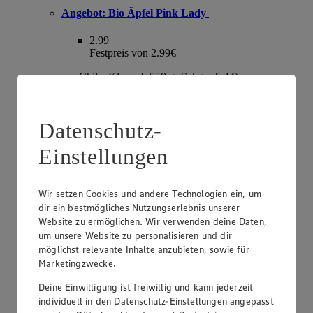
Angebot:
Bio Äpfel Pink Lady
2.99
Festpreis von 2.99€
aus Chile, Klasse I, 550 g, (1 kg = 5,44)
Datenschutz-
Einstellungen
Wir setzen Cookies und andere Technologien ein, um
dir ein bestmögliches Nutzungserlebnis unserer
Website zu ermöglichen. Wir verwenden deine Daten,
um unsere Website zu personalisieren und dir
Angebot:
Trauben hell oder rot
möglichst relevante Inhalte anzubieten, sowie für
Marketingzwecke.
3.99
Deine Einwilligung ist freiwillig und kann jederzeit
Festpreis von 3.99€
individuell in den Datenschutz-Einstellungen angepasst
kernlos, aus Spanien oder Italien, Klasse I, 1 kg