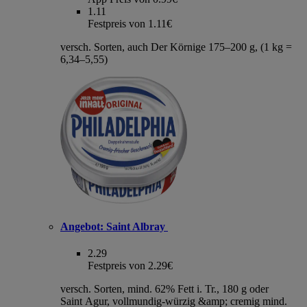
1.11
Festpreis von 1.11€
versch. Sorten, auch Der Körnige 175–200 g, (1 kg =
6,34–5,55)
Angebot:
Saint Albray
2.29
Festpreis von 2.29€
versch. Sorten, mind. 62% Fett i. Tr., 180 g oder
Saint Agur, vollmundig-würzig &amp; cremig mind.