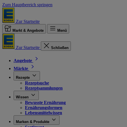
Zum Hauptbereich springen
Zur Startseite
Markt & Angebote
Menü
Zur Startseite
Schließen
Angebote
Märkte
Rezepte
Rezeptsuche
Rezeptsammlungen
Wissen
Bewusste Ernährung
Ernährungsformen
Lebensmittelwissen
Marken & Produkte