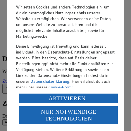
Angebote der Woche im Prospekt
Wir setzen Cookies und andere Technologien ein, um
ansehen
dir ein bestmögliches Nutzungserlebnis unserer
Website zu ermöglichen. Wir verwenden deine Daten,
um unsere Website zu personalisieren und dir
Siehe dir die Angebote der Woche deines Marktes im
möglichst relevante Inhalte anzubieten, sowie für
digitalen Blätterkatalog an.
Marketingzwecke.
Prospekt 45468 im Browser
Ansehen
Deine Einwilligung ist freiwillig und kann jederzeit
individuell in den Datenschutz-Einstellungen angepasst
Details zum Markt
werden. Bitte beachte, dass auf Basis deiner
Einstellungen ggf. nicht mehr alle Funktionalitäten zur
Verfügung stehen. Weitere Erklärungen sowie einen
Weitere Informationen – alles auf einem Blick.
Link zu den Datenschutz-Einstellungen findest du in
unserer
Datenschutzerklärung
. Hier erfährst du auch
Zur Marktseite
mehr über unsere
Cookie-Policy
.
Zurück nach oben
Verarbeitung deiner personenbezogenen Daten in den
AKTIVIEREN
Zum Newsletter anmelden
USA durch Facebook und YouTube:
NUR NOTWENDIGE
Wenn du auf „Aktivieren“ klickst, willigst du im Sinne
Deine E-Mail-Adresse (Pflichtfeld)
TECHNOLOGIEN
des Art. 49 Abs. 1 Satz 1 lit. a) DSGVO ein, dass deine
Absenden
Daten in den USA verarbeitet werden. Der EuGH sieht
die USA als Land mit einem nach europäischen