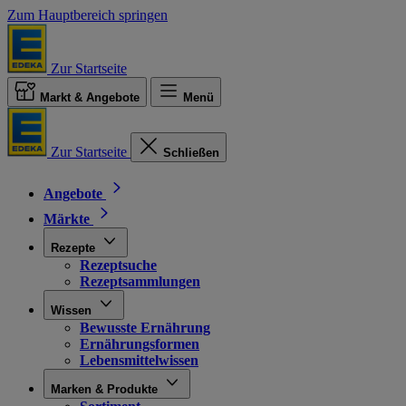
Zum Hauptbereich springen
Zur Startseite
Markt & Angebote
Menü
Zur Startseite
Schließen
Angebote
Märkte
Rezepte
Rezeptsuche
Rezeptsammlungen
Wissen
Bewusste Ernährung
Ernährungsformen
Lebensmittelwissen
Marken & Produkte