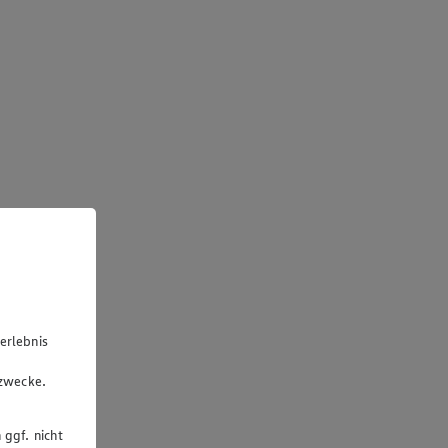
erlebnis
u
gzwecke.
 ggf. nicht