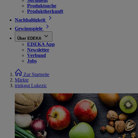
Sortiment
Produktsuche
Produktherkunft
Nachhaltigkeit
Gewinnspiele
Über EDEKA
EDEKA App
Newsletter
Verbund
Jobs
Zur Startseite
Märkte
trinkgut Lukezic