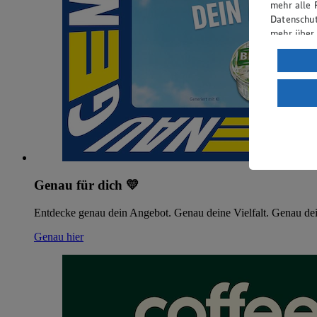
mehr alle 
Datenschut
mehr über
Verarbeit
Wenn du au
ein, dass 
einem nach
Risiko ein
Informatio
Genau für dich 💛
Entdecke genau dein Angebot. Genau deine Vielfalt. Genau dei
Genau hier