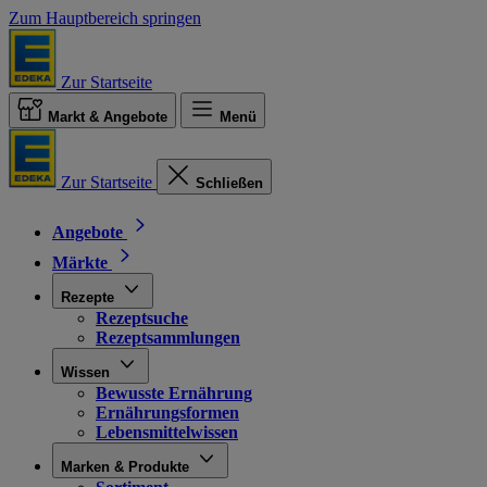
Zum Hauptbereich springen
Zur Startseite
Markt & Angebote
Menü
Zur Startseite
Schließen
Angebote
Märkte
Rezepte
Rezeptsuche
Rezeptsammlungen
Wissen
Bewusste Ernährung
Ernährungsformen
Lebensmittelwissen
Marken & Produkte