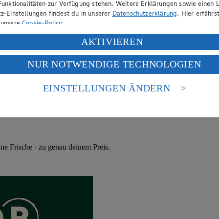
Funktionalitäten zur Verfügung stehen. Weitere Erklärungen sowie einen L
z-Einstellungen findest du in unserer
Datenschutzerklärung
. Hier erfährs
 unsere
Cookie-Policy
.
ung deiner personenbezogenen Daten in den USA durch Facebook und Yo
AKTIVIEREN
f „Aktivieren“ klickst, willigst du im Sinne des Art. 49 Abs. 1 Satz 1 lit
NUR NOTWENDIGE TECHNOLOGIEN
deine Daten in den USA verarbeitet werden. Der EuGH sieht die USA als 
 europäischen Standards nicht angemessenen Datenschutzniveau an. Es b
es Zugriffs durch US-amerikanische Behörden.
EINSTELLUNGEN ÄNDERN
nen zum Herausgeber der Seite findest du im
Impressum
ne Frische - zu genau deinem Preis.