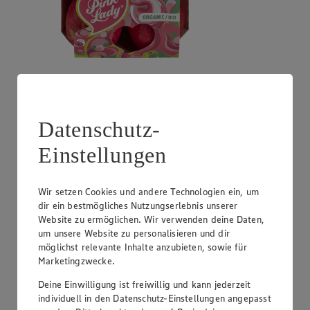
Angebot:
Trauben hell oder rot
3.99
Festpreis von 3.99€
Datenschutz-
kernlos, aus Spanien oder Italien, Klasse I, 1 kg
Einstellungen
Wir setzen Cookies und andere Technologien ein, um
dir ein bestmögliches Nutzungserlebnis unserer
Website zu ermöglichen. Wir verwenden deine Daten,
um unsere Website zu personalisieren und dir
möglichst relevante Inhalte anzubieten, sowie für
Marketingzwecke.
Deine Einwilligung ist freiwillig und kann jederzeit
individuell in den Datenschutz-Einstellungen angepasst