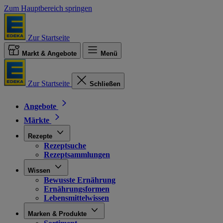
Zum Hauptbereich springen
Zur Startseite
Markt & Angebote
Menü
Zur Startseite
Schließen
Angebote
Märkte
Rezepte
Rezeptsuche
Rezeptsammlungen
Wissen
Bewusste Ernährung
Ernährungsformen
Lebensmittelwissen
Marken & Produkte