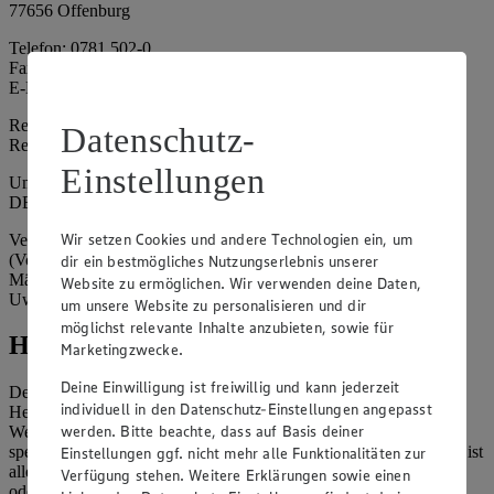
77656 Offenburg
Telefon: 0781 502-0
Fax: 0781 502-6180
E-Mail: kundenservice@edeka-suedwest.de
Registergericht: Amtsgericht Freiburg i.B.
Datenschutz-
Registernummer: HRA 707629
Einstellungen
Umsatzsteuer-Identifikationsnummer gem. § 27a UStG:
DE815916131
Wir setzen Cookies und andere Technologien ein, um
Vertretungsberechtigte: Rainer Huber (Sprecher)
(Vorstandsmitglied), Klaus Fickert (Vorstandsmitglied), Jürgen
dir ein bestmögliches Nutzungserlebnis unserer
Mäder (Vorstandsmitglied), Patrick Mogck (Vorstandsmitglied),
Website zu ermöglichen. Wir verwenden deine Daten,
Uwe Kohler
um unsere Website zu personalisieren und dir
möglichst relevante Inhalte anzubieten, sowie für
Hinweise
Marketingzwecke.
Deine Einwilligung ist freiwillig und kann jederzeit
Der Inhalt dieser Website ist urheberrechtlich geschützt. Der
individuell in den Datenschutz-Einstellungen angepasst
Herausgeber gewährt Ihnen jedoch das Recht, den auf dieser
werden. Bitte beachte, dass auf Basis deiner
Website bereitgestellten Text ganz oder ausschnittsweise zu
speichern und zu vervielfältigen. Aus Gründen des Urheberrechts ist
Einstellungen ggf. nicht mehr alle Funktionalitäten zur
allerdings die Speicherung und Vervielfältigung von Bildmaterial
Verfügung stehen. Weitere Erklärungen sowie einen
oder Grafiken aus dieser Website nicht gestattet.