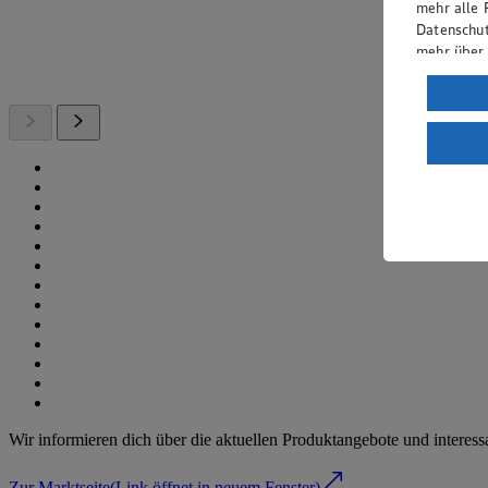
mehr alle 
Datenschut
mehr über
Verarbeit
Wenn du au
ein, dass 
einem nach
Risiko ein
Informatio
Wir informieren dich über die aktuellen Produktangebote und interess
Zur Marktseite
(Link öffnet in neuem Fenster)