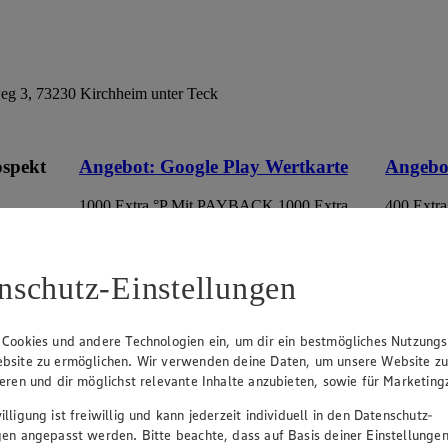
eg 3, 73230 Kirchheim unter Teck
ospekt
Angebot:
Google Play Wertkarte
Angebo
1000 Extra °P
Mit PAYBACK 1000 Extra
400 Extra
Punkte sammeln.
Punkte s
eines
100.00
50.
an.
Festpreis von 100.00€
Fes
nschutz-Einstellungen
 im
• Nur in teilnehmenden Märkten erhältlich
• Nur in 
 Cookies und andere Technologien ein, um dir ein bestmögliches Nutzungs
bsite zu ermöglichen. Wir verwenden deine Daten, um unsere Website z
ieren und dir möglichst relevante Inhalte anzubieten, sowie für Marketin
lligung ist freiwillig und kann jederzeit individuell in den Datenschutz-
gen angepasst werden. Bitte beachte, dass auf Basis deiner Einstellungen