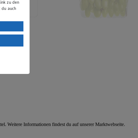
ink zu den
t du auch
uTube:
. a) DSGVO
Land mit
esteht das
el. Weitere Informationen findest du auf unserer Marktwebseite.