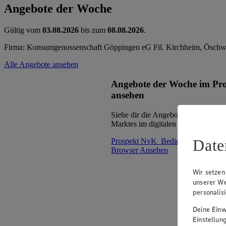
Angebote der Woche
Gültig vom
03.08.2026
bis zum
08.08.2026
.
Firma: Konsumgenossenschaft Göppingen eG Fil. Kirchheim, Öschw
Alle Angebote ansehen
Angebote der Woche im Pr
ansehen
Siehe dir die Angebote der Woche d
Marktes im digitalen Blätterkatalog 
Date
Prospekt NvK_Bedienung_Geb_17
Browser
Ansehen
Wir setzen
unserer We
personalis
Deine Einwi
Einstellun