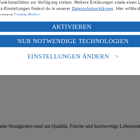
Funktionalitäten zur Verfügung stehen. Weitere Erklärungen sowie einen L
z-Einstellungen findest du in unserer
Datenschutzerklärung
. Hier erfährs
 unsere
Cookie-Policy
.
ung deiner personenbezogenen Daten in den USA durch Facebook und Yo
AKTIVIEREN
f „Aktivieren“ klickst, willigst du im Sinne des Art. 49 Abs. 1 Satz 1 lit
NUR NOTWENDIGE TECHNOLOGIEN
deine Daten in den USA verarbeitet werden. Der EuGH sieht die USA als 
 europäischen Standards nicht angemessenen Datenschutzniveau an. Es b
es Zugriffs durch US-amerikanische Behörden.
EINSTELLUNGEN ÄNDERN
nen zum Herausgeber der Seite findest du im
Impressum
ante Neuigkeiten rund um Qualität, Frische und hochwertige Lebensmitt