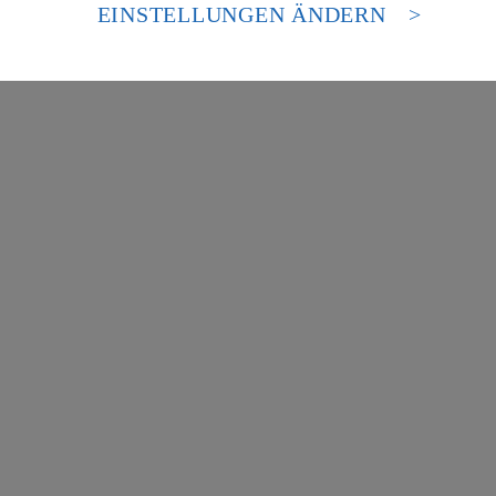
es Zugriffs durch US-amerikanische Behörden.
EINSTELLUNGEN ÄNDERN
nen zum Herausgeber der Seite findest du im
Impressum