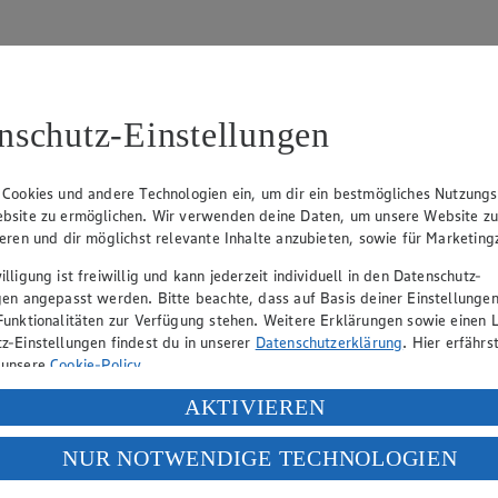
nschutz-Einstellungen
31
 Cookies und andere Technologien ein, um dir ein bestmögliches Nutzungs
bsite zu ermöglichen. Wir verwenden deine Daten, um unsere Website z
, Klaus Fickert (Vorstandsmitglied), Jürgen Mäder (Vorstandsmitglied)
ieren und dir möglichst relevante Inhalte anzubieten, sowie für Marketin
lligung ist freiwillig und kann jederzeit individuell in den Datenschutz-
gen angepasst werden. Bitte beachte, dass auf Basis deiner Einstellungen
eber gewährt Ihnen jedoch das Recht, den auf dieser Website bereitgest
Funktionalitäten zur Verfügung stehen. Weitere Erklärungen sowie einen L
icherung und Vervielfältigung von Bildmaterial oder Grafiken aus dieser 
z-Einstellungen findest du in unserer
Datenschutzerklärung
. Hier erfährs
 unsere
Cookie-Policy
.
Angebotsinformationen verantwortlich. Firma und Anschriften unserer Mär
ung deiner personenbezogenen Daten in den USA durch Facebook und Yo
AKTIVIEREN
f „Aktivieren“ klickst, willigst du im Sinne des Art. 49 Abs. 1 Satz 1 lit
NUR NOTWENDIGE TECHNOLOGIEN
uf hin, dass wir nicht an einem Streitbeilegungsverfahren vor einer V
deine Daten in den USA verarbeitet werden. Der EuGH sieht die USA als 
 europäischen Standards nicht angemessenen Datenschutzniveau an. Es b