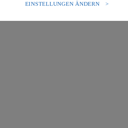
es Zugriffs durch US-amerikanische Behörden.
EINSTELLUNGEN ÄNDERN
nen zum Herausgeber der Seite findest du im
Impressum