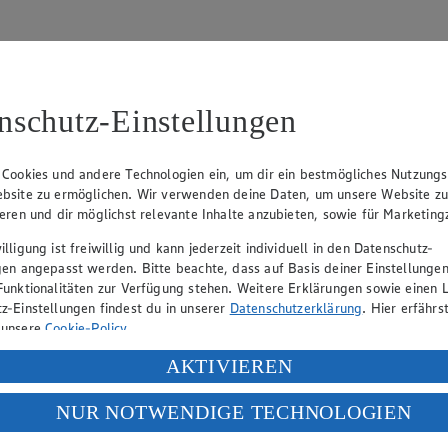
nschutz-Einstellungen
31
 Cookies und andere Technologien ein, um dir ein bestmögliches Nutzungs
bsite zu ermöglichen. Wir verwenden deine Daten, um unsere Website z
, Klaus Fickert (Vorstandsmitglied), Jürgen Mäder (Vorstandsmitglied)
ieren und dir möglichst relevante Inhalte anzubieten, sowie für Marketin
lligung ist freiwillig und kann jederzeit individuell in den Datenschutz-
gen angepasst werden. Bitte beachte, dass auf Basis deiner Einstellungen
eber gewährt Ihnen jedoch das Recht, den auf dieser Website bereitgest
Funktionalitäten zur Verfügung stehen. Weitere Erklärungen sowie einen L
icherung und Vervielfältigung von Bildmaterial oder Grafiken aus dieser 
z-Einstellungen findest du in unserer
Datenschutzerklärung
. Hier erfährs
 unsere
Cookie-Policy
.
Angebotsinformationen verantwortlich. Firma und Anschriften unserer Mär
ung deiner personenbezogenen Daten in den USA durch Facebook und Yo
AKTIVIEREN
f „Aktivieren“ klickst, willigst du im Sinne des Art. 49 Abs. 1 Satz 1 lit
NUR NOTWENDIGE TECHNOLOGIEN
uf hin, dass wir nicht an einem Streitbeilegungsverfahren vor einer V
deine Daten in den USA verarbeitet werden. Der EuGH sieht die USA als 
 europäischen Standards nicht angemessenen Datenschutzniveau an. Es b