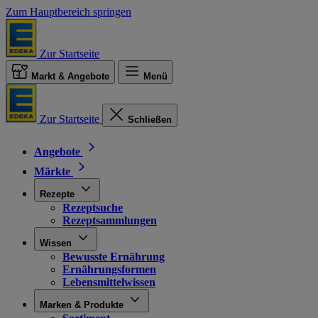
Zum Hauptbereich springen
Zur Startseite
Markt & Angebote
Menü
Zur Startseite
Schließen
Angebote
Märkte
Rezepte
Rezeptsuche
Rezeptsammlungen
Wissen
Bewusste Ernährung
Ernährungsformen
Lebensmittelwissen
Marken & Produkte