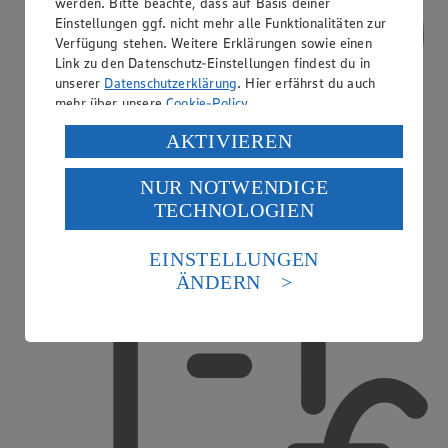
werden. Bitte beachte, dass auf Basis deiner
Einstellungen ggf. nicht mehr alle Funktionalitäten zur
Verfügung stehen. Weitere Erklärungen sowie einen
Link zu den Datenschutz-Einstellungen findest du in
unserer
Datenschutzerklärung
. Hier erfährst du auch
mehr über unsere
Cookie-Policy
.
Verarbeitung deiner personenbezogenen Daten in den
AKTIVIEREN
USA durch Facebook und YouTube:
NUR NOTWENDIGE
Wenn du auf „Aktivieren“ klickst, willigst du im Sinne
TECHNOLOGIEN
des Art. 49 Abs. 1 Satz 1 lit. a) DSGVO ein, dass deine
Daten in den USA verarbeitet werden. Der EuGH sieht
die USA als Land mit einem nach europäischen
EINSTELLUNGEN
Treueaktionen
Standards nicht angemessenen Datenschutzniveau an.
ÄNDERN
Es besteht das Risiko eines Zugriffs durch US-
amerikanische Behörden.
Informationen zum Herausgeber der Seite findest du
im
Impressum