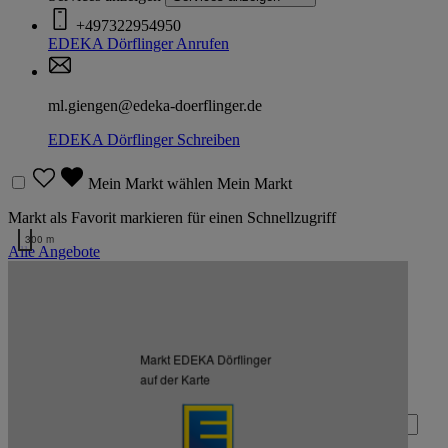
+497322954950
EDEKA Dörflinger
Anrufen
ml.giengen@edeka-doerflinger.de
EDEKA Dörflinger
Schreiben
Mein Markt wählen
Mein Markt
Markt als Favorit markieren für einen Schnellzugriff
300 m
Alle Angebote
Kartendaten werden geladen …
Zurück nach oben
Markt EDEKA Dörflinger
Zum Newsletter anmelden
auf der Karte
Deine E-Mail-Adresse (Pflichtfeld)
Absenden