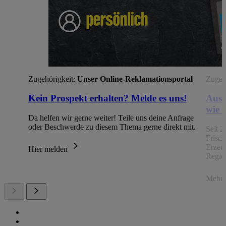
Zugehörigkeit:
Unser Online-Reklamationsportal
Zugehö
Kein Prospekt erhalten? Melde es uns!
Aus 
wie 
Da helfen wir gerne weiter! Teile uns deine Anfrage
oder Beschwerde zu diesem Thema gerne direkt mit.
Seit 2
Frisc
Erzeu
Hier melden
Regio
Mehr 