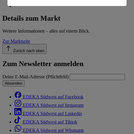
Informationen zum Herausgeber der Seite findest du
im
Impressum
Details zum Markt
Weitere Informationen – alles auf einem Blick.
Zur Marktseite
Zurück nach oben
Zum Newsletter anmelden
Deine E-Mail-Adresse (Pflichtfeld)
Absenden
EDEKA Südwest auf Facebook
EDEKA Südwest auf Instagram
EDEKA Südwest auf Linkedin
EDEKA Südwest auf Tiktok
EDEKA Südwest auf Whatsapp