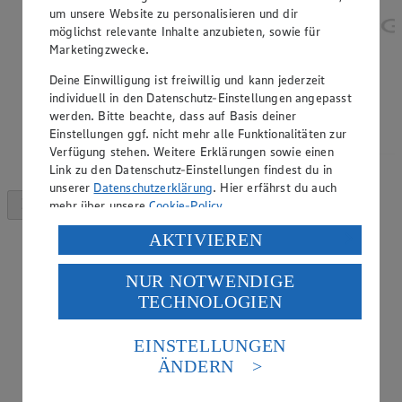
um unsere Website zu personalisieren und dir
möglichst relevante Inhalte anzubieten, sowie für
Marketingzwecke.
Deine Einwilligung ist freiwillig und kann jederzeit
individuell in den Datenschutz-Einstellungen angepasst
werden. Bitte beachte, dass auf Basis deiner
Einstellungen ggf. nicht mehr alle Funktionalitäten zur
Verfügung stehen. Weitere Erklärungen sowie einen
Link zu den Datenschutz-Einstellungen findest du in
unserer
Datenschutzerklärung
. Hier erfährst du auch
mehr über unsere
Cookie-Policy
.
Verarbeitung deiner personenbezogenen Daten in den
AKTIVIEREN
USA durch Facebook und YouTube:
NUR NOTWENDIGE
Wenn du auf „Aktivieren“ klickst, willigst du im Sinne
TECHNOLOGIEN
des Art. 49 Abs. 1 Satz 1 lit. a) DSGVO ein, dass deine
Daten in den USA verarbeitet werden. Der EuGH sieht
die USA als Land mit einem nach europäischen
EINSTELLUNGEN
Standards nicht angemessenen Datenschutzniveau an.
ÄNDERN
Es besteht das Risiko eines Zugriffs durch US-
amerikanische Behörden.