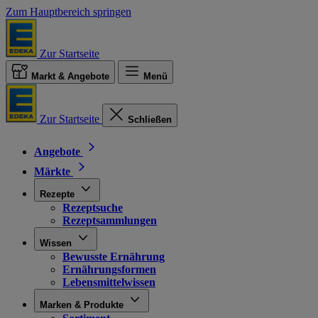
Zum Hauptbereich springen
Zur Startseite
Markt & Angebote
Menü
Zur Startseite
Schließen
Angebote
Märkte
Rezepte
Rezeptsuche
Rezeptsammlungen
Wissen
Bewusste Ernährung
Ernährungsformen
Lebensmittelwissen
Marken & Produkte