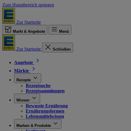
Zum Hauptbereich springen
Zur Startseite
Markt & Angebote
Menü
Zur Startseite
Schließen
Angebote
Märkte
Rezepte
Rezeptsuche
Rezeptsammlungen
Wissen
Bewusste Ernährung
Ernährungsformen
Lebensmittelwissen
Marken & Produkte