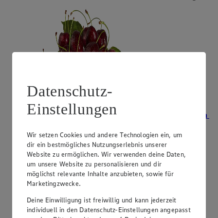
Datenschutz-
Einstellungen
Angebot:
Unsere Heimat Bio Bioland-Zwetschgen
2.99
Wir setzen Cookies und andere Technologien ein, um
Festpreis von 2.99€
dir ein bestmögliches Nutzungserlebnis unserer
Website zu ermöglichen. Wir verwenden deine Daten,
aus Süddeutschland, Klasse II, 500 g, (1 kg = 5,98)
um unsere Website zu personalisieren und dir
möglichst relevante Inhalte anzubieten, sowie für
Marketingzwecke.
Deine Einwilligung ist freiwillig und kann jederzeit
individuell in den Datenschutz-Einstellungen angepasst