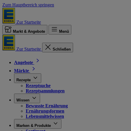
Zum Hauptbereich springen
Zur Startseite
Markt & Angebote
Menü
Zur Startseite
Schließen
Angebote
Märkte
Rezepte
Rezeptsuche
Rezeptsammlungen
Wissen
Bewusste Ernährung
Ernährungsformen
Lebensmittelwissen
Marken & Produkte