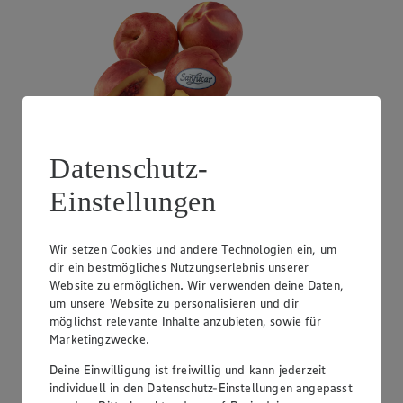
Datenschutz-
Einstellungen
Angebot:
SanLucar Mandarinen
4.44
Festpreis von 4.44€
Wir setzen Cookies und andere Technologien ein, um
dir ein bestmögliches Nutzungserlebnis unserer
aus Südafrika, Klasse I, 1 kg
Website zu ermöglichen. Wir verwenden deine Daten,
um unsere Website zu personalisieren und dir
möglichst relevante Inhalte anzubieten, sowie für
Marketingzwecke.
Deine Einwilligung ist freiwillig und kann jederzeit
individuell in den Datenschutz-Einstellungen angepasst