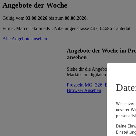
Angebote der Woche
Gültig vom
03.08.2026
bis zum
08.08.2026
.
Firma: Marco Jakobi e.K., Nibelungenstrasse 447, 64686 Lautertal
Alle Angebote ansehen
Angebote der Woche im Pr
ansehen
Siehe dir die Angebote der Woche d
Marktes im digitalen Blätterkatalog 
Date
Prospekt MG_326_EC_Bensheim 
Browser
Ansehen
Wir setzen
unserer We
personalis
Deine Einwi
Einstellun