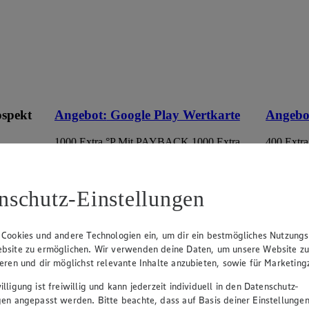
ospekt
Angebot:
Google Play Wertkarte
Angebo
1000 Extra °P
Mit PAYBACK 1000 Extra
400 Extra
Punkte sammeln.
Punkte s
eines
100.00
50.
an.
Festpreis von 100.00€
Fes
nschutz-Einstellungen
im
• Nur in teilnehmenden Märkten erhältlich
• Nur in 
 Cookies und andere Technologien ein, um dir ein bestmögliches Nutzungs
bsite zu ermöglichen. Wir verwenden deine Daten, um unsere Website z
ieren und dir möglichst relevante Inhalte anzubieten, sowie für Marketin
lligung ist freiwillig und kann jederzeit individuell in den Datenschutz-
gen angepasst werden. Bitte beachte, dass auf Basis deiner Einstellungen