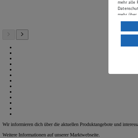
mehr alle 
Datenschut
mehr über
Verarbeit
Wenn du au
ein, dass 
einem nach
Risiko ein
Informatio
Wir informieren dich über die aktuellen Produktangebote und interes
Weitere Informationen auf unserer Marktwebseite.