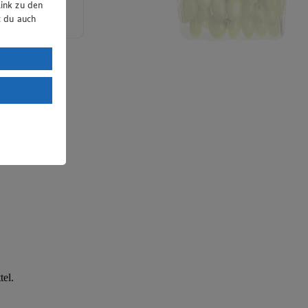
ink zu den
t du auch
uTube:
. a) DSGVO
Land mit
esteht das
tel.