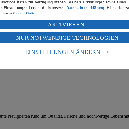
Funktionalitäten zur Verfügung stehen. Weitere Erklärungen sowie einen L
z-Einstellungen findest du in unserer
Datenschutzerklärung
. Hier erfährs
 unsere
Cookie-Policy
.
ung deiner personenbezogenen Daten in den USA durch Facebook und Yo
AKTIVIEREN
f „Aktivieren“ klickst, willigst du im Sinne des Art. 49 Abs. 1 Satz 1 lit
NUR NOTWENDIGE TECHNOLOGIEN
deine Daten in den USA verarbeitet werden. Der EuGH sieht die USA als 
 europäischen Standards nicht angemessenen Datenschutzniveau an. Es b
es Zugriffs durch US-amerikanische Behörden.
EINSTELLUNGEN ÄNDERN
nen zum Herausgeber der Seite findest du im
Impressum
sante Neuigkeiten rund um Qualität, Frische und hochwertige Lebensmit