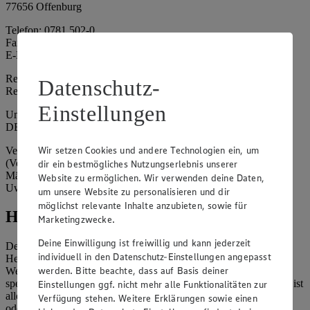
77656 Offenburg
Telefon: 0781 502-0
Fax: 0781 502-6180
E-Mail: kundenservice@edeka-suedwest.de
Registergericht: Amtsgericht Freiburg i.B.
Datenschutz-
Registernummer: HRA 707629
Einstellungen
Umsatzsteuer-Identifikationsnummer gem. § 27a UStG:
DE815916131
Wir setzen Cookies und andere Technologien ein, um
Vertretungsberechtigte: Rainer Huber (Sprecher)
(Vorstandsmitglied), Klaus Fickert (Vorstandsmitglied), Jürgen
dir ein bestmögliches Nutzungserlebnis unserer
Mäder (Vorstandsmitglied), Patrick Mogck (Vorstandsmitglied),
Website zu ermöglichen. Wir verwenden deine Daten,
Uwe Kohler
um unsere Website zu personalisieren und dir
möglichst relevante Inhalte anzubieten, sowie für
Hinweise
Marketingzwecke.
Deine Einwilligung ist freiwillig und kann jederzeit
Der Inhalt dieser Website ist urheberrechtlich geschützt. Der
individuell in den Datenschutz-Einstellungen angepasst
Herausgeber gewährt Ihnen jedoch das Recht, den auf dieser
werden. Bitte beachte, dass auf Basis deiner
Website bereitgestellten Text ganz oder ausschnittsweise zu
speichern und zu vervielfältigen. Aus Gründen des Urheberrechts ist
Einstellungen ggf. nicht mehr alle Funktionalitäten zur
allerdings die Speicherung und Vervielfältigung von Bildmaterial
Verfügung stehen. Weitere Erklärungen sowie einen
oder Grafiken aus dieser Website nicht gestattet.