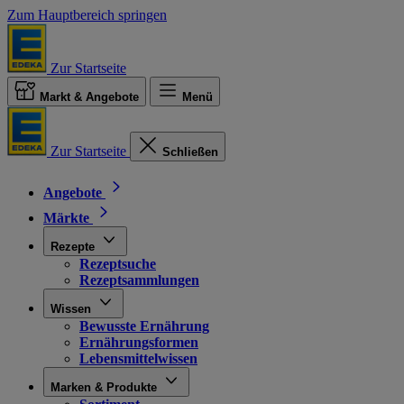
Zum Hauptbereich springen
Zur Startseite
Markt & Angebote
Menü
Zur Startseite
Schließen
Angebote
Märkte
Rezepte
Rezeptsuche
Rezeptsammlungen
Wissen
Bewusste Ernährung
Ernährungsformen
Lebensmittelwissen
Marken & Produkte