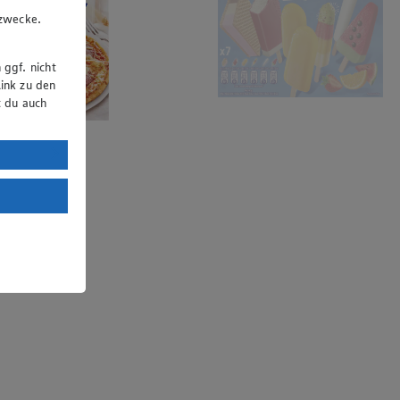
u
gzwecke.
 ggf. nicht
ink zu den
t du auch
uTube:
. a) DSGVO
Land mit
esteht das