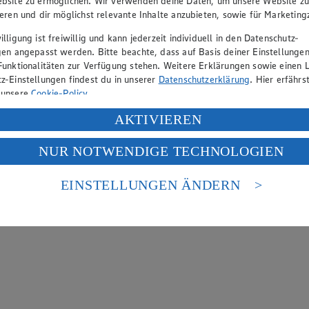
bsite zu ermöglichen. Wir verwenden deine Daten, um unsere Website z
ieren und dir möglichst relevante Inhalte anzubieten, sowie für Marketin
lligung ist freiwillig und kann jederzeit individuell in den Datenschutz-
gen angepasst werden. Bitte beachte, dass auf Basis deiner Einstellungen
Funktionalitäten zur Verfügung stehen. Weitere Erklärungen sowie einen L
z-Einstellungen findest du in unserer
Datenschutzerklärung
. Hier erfährs
 unsere
Cookie-Policy
.
ung deiner personenbezogenen Daten in den USA durch Facebook und Yo
AKTIVIEREN
f „Aktivieren“ klickst, willigst du im Sinne des Art. 49 Abs. 1 Satz 1 lit
NUR NOTWENDIGE TECHNOLOGIEN
deine Daten in den USA verarbeitet werden. Der EuGH sieht die USA als 
 europäischen Standards nicht angemessenen Datenschutzniveau an. Es b
es Zugriffs durch US-amerikanische Behörden.
EINSTELLUNGEN ÄNDERN
nen zum Herausgeber der Seite findest du im
Impressum