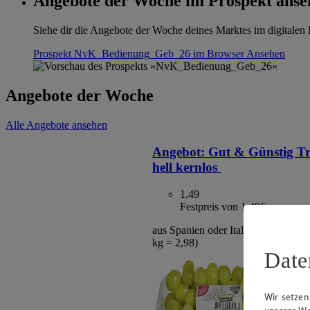
Angebote der Woche im Prospekt anse
Siehe dir die Angebote der Woche deines Marktes im digitalen B
Prospekt NvK_Bedienung_Geb_26 im Browser
Ansehen
Angebote der Woche
Alle Angebote ansehen
Angebot:
Gut & Günstig T
hell kernlos
1.49
Festpreis von 1.49€
aus Spanien oder Italien, Klasse I, 5
kg = 2,98)
Date
Wir setzen