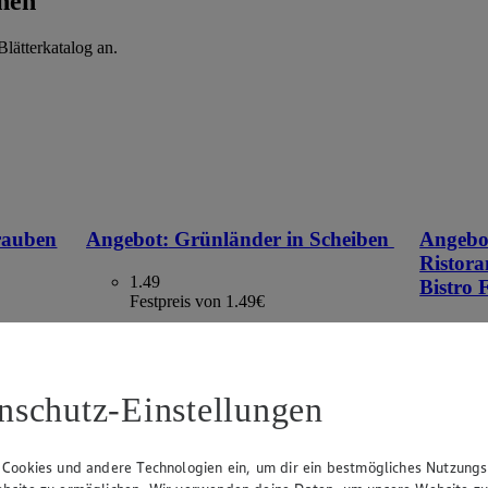
hen
lätterkatalog an.
rauben
Angebot:
Grünländer in Scheiben
Angebo
Ristora
1.49
Bistro
Festpreis von 1.49€
1.9
versch. Sorten und Fettstufen, 140 g, (1 kg =
Fes
10,64)
00 g, (1
versch. So
nschutz-Einstellungen
= 7,51–5,
 Cookies und andere Technologien ein, um dir ein bestmögliches Nutzungs