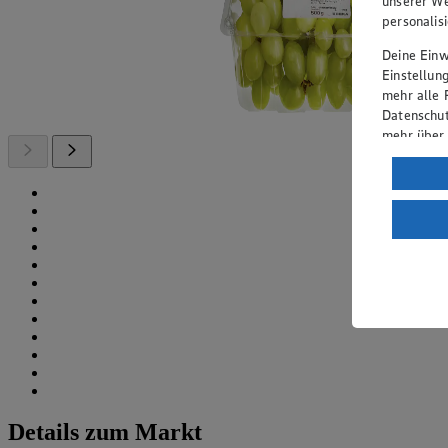
unserer We
personalis
Deine Einwi
Einstellun
mehr alle 
Datenschut
mehr über
Verarbeit
Wenn du au
ein, dass 
einem nach
Risiko ein
Informatio
Details zum Markt