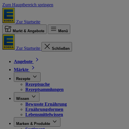
Zum Hauptbereich springen
Zur Startseite
Markt & Angebote
Menü
Zur Startseite
Schließen
Angebote
Märkte
Rezepte
Rezeptsuche
Rezeptsammlungen
Wissen
Bewusste Ernährung
Ernährungsformen
Lebensmittelwissen
Marken & Produkte