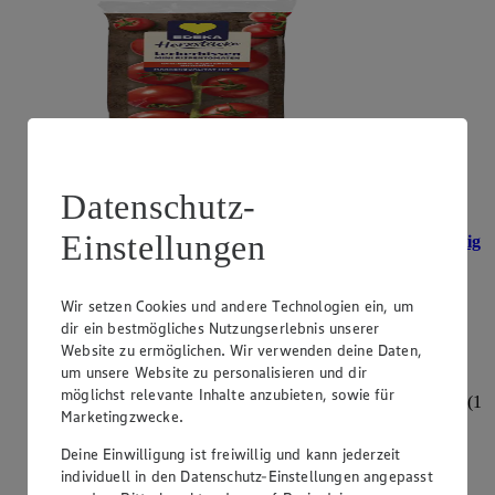
Datenschutz-
Einstellungen
Angebot:
Ab Donnerstag erhältlich: Gut & Günstig
Mixpaprika
0.88
App
Wir setzen Cookies und andere Technologien ein, um
App Preis von 0.88€
dir ein bestmögliches Nutzungserlebnis unserer
1.29
Website zu ermöglichen. Wir verwenden deine Daten,
Festpreis von 1.29€
um unsere Website zu personalisieren und dir
möglichst relevante Inhalte anzubieten, sowie für
aus Spanien oder den Niederlanden, Klasse I, 500 g, (1
Marketingzwecke.
kg = 2,58)
Deine Einwilligung ist freiwillig und kann jederzeit
individuell in den Datenschutz-Einstellungen angepasst