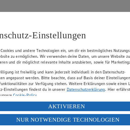
nschutz-Einstellungen
31
 Cookies und andere Technologien ein, um dir ein bestmögliches Nutzungs
bsite zu ermöglichen. Wir verwenden deine Daten, um unsere Website z
, Klaus Fickert (Vorstandsmitglied), Jürgen Mäder (Vorstandsmitglied)
ieren und dir möglichst relevante Inhalte anzubieten, sowie für Marketin
lligung ist freiwillig und kann jederzeit individuell in den Datenschutz-
gen angepasst werden. Bitte beachte, dass auf Basis deiner Einstellungen
eber gewährt Ihnen jedoch das Recht, den auf dieser Website bereitgest
Funktionalitäten zur Verfügung stehen. Weitere Erklärungen sowie einen L
icherung und Vervielfältigung von Bildmaterial oder Grafiken aus dieser 
z-Einstellungen findest du in unserer
Datenschutzerklärung
. Hier erfährs
 unsere
Cookie-Policy
.
Angebotsinformationen verantwortlich. Firma und Anschriften unserer Mär
ung deiner personenbezogenen Daten in den USA durch Facebook und Yo
AKTIVIEREN
f „Aktivieren“ klickst, willigst du im Sinne des Art. 49 Abs. 1 Satz 1 lit
NUR NOTWENDIGE TECHNOLOGIEN
uf hin, dass wir nicht an einem Streitbeilegungsverfahren vor einer V
deine Daten in den USA verarbeitet werden. Der EuGH sieht die USA als 
 europäischen Standards nicht angemessenen Datenschutzniveau an. Es b