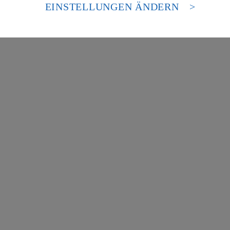
es Zugriffs durch US-amerikanische Behörden.
EINSTELLUNGEN ÄNDERN
nen zum Herausgeber der Seite findest du im
Impressum