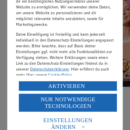
dir ein bestmögliches Nutzungserlebnis unserer
Website zu ermöglichen. Wir verwenden deine Daten,
um unsere Website zu personalisieren und dir
möglichst relevante Inhalte anzubieten, sowie für
Marketingzwecke.
Deine Einwilligung ist freiwillig und kann jederzeit
individuell in den Datenschutz-Einstellungen angepasst
werden. Bitte beachte, dass auf Basis deiner
Einstellungen ggf. nicht mehr alle Funktionalitäten zur
Verfügung stehen. Weitere Erklärungen sowie einen
Link zu den Datenschutz-Einstellungen findest du in
unserer
Datenschutzerklärung
. Hier erfährst du auch
mehr über unsere
Cookie-Policy
.
Verarbeitung deiner personenbezogenen Daten in den
AKTIVIEREN
USA durch Facebook und YouTube:
Sommerfrische auf dem Teller
NUR NOTWENDIGE
Wenn du auf „Aktivieren“ klickst, willigst du im Sinne
TECHNOLOGIEN
des Art. 49 Abs. 1 Satz 1 lit. a) DSGVO ein, dass deine
Jetzt wird’s bunt: knackige Sommersalate und erfrischende
Daten in den USA verarbeitet werden. Der EuGH sieht
Drink-Rezepte!
die USA als Land mit einem nach europäischen
EINSTELLUNGEN
Jetzt entdecken
Standards nicht angemessenen Datenschutzniveau an.
ÄNDERN
Es besteht das Risiko eines Zugriffs durch US-