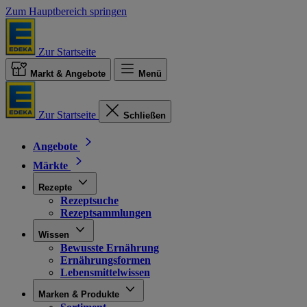
Zum Hauptbereich springen
Zur Startseite
Markt & Angebote
Menü
Zur Startseite
Schließen
Angebote
Märkte
Rezepte
Rezeptsuche
Rezeptsammlungen
Wissen
Bewusste Ernährung
Ernährungsformen
Lebensmittelwissen
Marken & Produkte