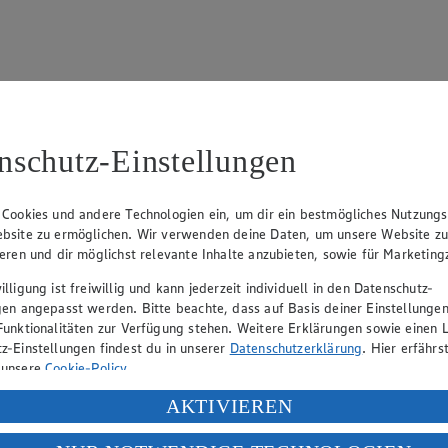
nschutz-Einstellungen
15
fter), Claus Hollinger (Vorstandsmitglied, Sprecher), Dr. Dirk Eßman
 Cookies und andere Technologien ein, um dir ein bestmögliches Nutzungs
bsite zu ermöglichen. Wir verwenden deine Daten, um unsere Website z
ieren und dir möglichst relevante Inhalte anzubieten, sowie für Marketin
eber gewährt Ihnen jedoch das Recht, den auf dieser Website bereitgest
lligung ist freiwillig und kann jederzeit individuell in den Datenschutz-
icherung und Vervielfältigung von Bildmaterial oder Grafiken aus dieser 
gen angepasst werden. Bitte beachte, dass auf Basis deiner Einstellungen
Funktionalitäten zur Verfügung stehen. Weitere Erklärungen sowie einen L
Angebotsinformationen verantwortlich. Firma und Anschriften unserer Mär
z-Einstellungen findest du in unserer
Datenschutzerklärung
. Hier erfährs
 unsere
Cookie-Policy
.
ung deiner personenbezogenen Daten in den USA durch Facebook und Yo
AKTIVIEREN
uf hin, dass wir nicht an einem Streitbeilegungsverfahren vor einer V
f „Aktivieren“ klickst, willigst du im Sinne des Art. 49 Abs. 1 Satz 1 lit