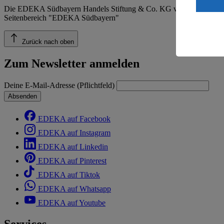
ein, dass 
Die EDEKA Südbayern Handels Stiftung & Co. KG veröffentlicht ins
einem nach
Seitenbereich "EDEKA Südbayern"
Risiko ein
Informatio
Zurück nach oben
Zum Newsletter anmelden
Deine E-Mail-Adresse (Pflichtfeld)
Absenden
EDEKA auf Facebook
EDEKA auf Instagram
EDEKA auf Linkedin
EDEKA auf Pinterest
EDEKA auf Tiktok
EDEKA auf Whatsapp
EDEKA auf Youtube
Services