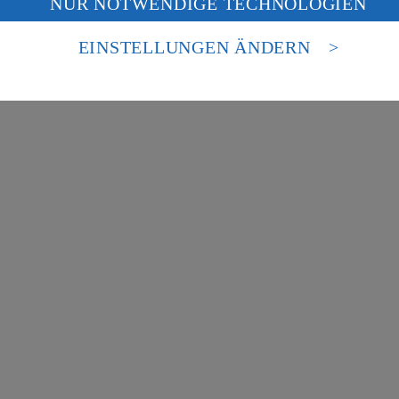
NUR NOTWENDIGE TECHNOLOGIEN
deine Daten in den USA verarbeitet werden. Der EuGH sieht die USA als 
besondere Inhalte zu den Bereichen:
 europäischen Standards nicht angemessenen Datenschutzniveau an. Es b
es Zugriffs durch US-amerikanische Behörden.
EINSTELLUNGEN ÄNDERN
nen zum Herausgeber der Seite findest du im
Impressum