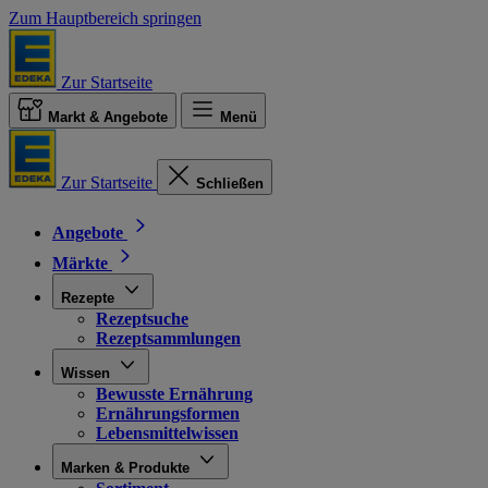
Zum Hauptbereich springen
Zur Startseite
Markt & Angebote
Menü
Zur Startseite
Schließen
Angebote
Märkte
Rezepte
Rezeptsuche
Rezeptsammlungen
Wissen
Bewusste Ernährung
Ernährungsformen
Lebensmittelwissen
Marken & Produkte